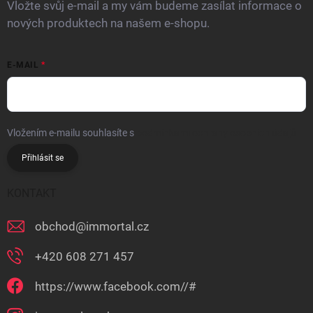
Vložte svůj e-mail a my vám budeme zasílat informace o
nových produktech na našem e-shopu.
E-MAIL
Vložením e-mailu souhlasíte s
podmínkami ochrany osobních údajů
Přihlásit se
KONTAKT
obchod
@
immortal.cz
+420 608 271 457
https://www.facebook.com//#