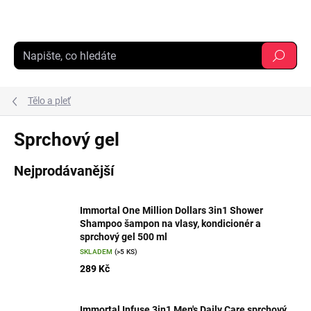
Přejít
na
obsah
Hledat
Tělo a pleť
Sprchový gel
Nejprodávanější
Immortal One Million Dollars 3in1 Shower
Shampoo šampon na vlasy, kondicionér a
sprchový gel 500 ml
SKLADEM
(>5 KS)
289 Kč
Immortal Infuse 3in1 Men's Daily Care sprchový