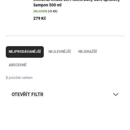
šampon 500 ml
SKLADEM
(>5 KS)
279 Kč
Ř
a
NEJPRODÁVANĚJŠÍ
NEJLEVNĚJŠÍ
NEJDRAŽŠÍ
z
e
ABECEDNĚ
n
í
2
položek celkem
p
r
OTEVŘÍT FILTR
o
d
u
V
k
ý
t
p
ů