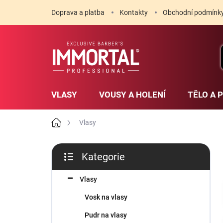
Přejít
Doprava a platba
Kontakty
Obchodní podmínk
na
obsah
VLASY
VOUSY A HOLENÍ
TĚLO A 
Domů
Vlasy
P
Kategorie
o
Přeskočit
s
kategorie
t
Vlasy
r
Vosk na vlasy
a
n
Pudr na vlasy