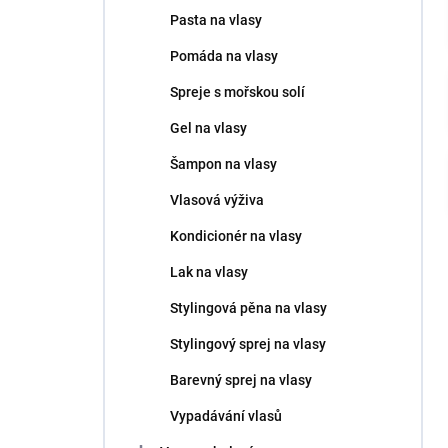
n
Pasta na vlasy
í
p
Pomáda na vlasy
a
n
Spreje s mořskou solí
e
Gel na vlasy
l
Šampon na vlasy
Vlasová výživa
Kondicionér na vlasy
Lak na vlasy
Stylingová pěna na vlasy
Stylingový sprej na vlasy
Barevný sprej na vlasy
Vypadávání vlasů