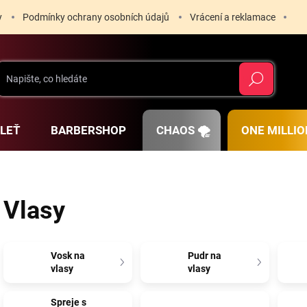
y
Podmínky ochrany osobních údajů
Vrácení a reklamace
Hledat
PLEŤ
BARBERSHOP
CHAOS 🌪️
ONE MILLIO
Vlasy
Vosk na
Pudr na
vlasy
vlasy
Spreje s