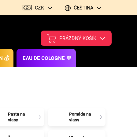
CZK
ČEŠTINA
PRÁZDNÝ KOŠÍK
N 💰
EAU DE COLOGNE 💜
Pasta na
Pomáda na
vlasy
vlasy