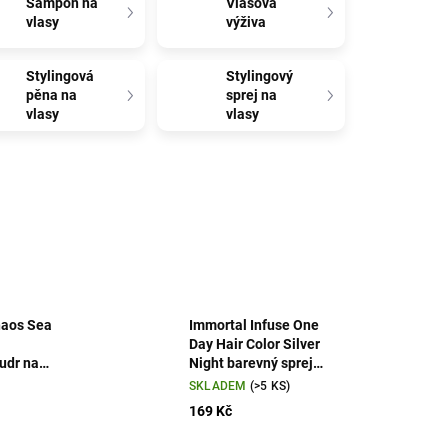
Šampon na
Vlasová
vlasy
výživa
Stylingová
Stylingový
pěna na
sprej na
vlasy
vlasy
haos Sea
Immortal Infuse One
Day Hair Color Silver
pudr na
Night barevný sprej
na vlasy - stříbrná
SKLADEM
(>5 KS)
200 ml
169 Kč