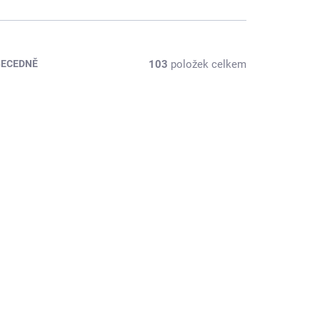
103
položek celkem
BECEDNĚ
AKCE
SKLADEM
RODÁNO
(>5 KS)
Sea
Immortal Infuse One
ngový
Day Hair Color Silver