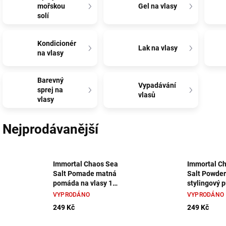
mořskou
Gel na vlasy
solí
Kondicionér
Lak na vlasy
na vlasy
Barevný
Vypadávání
sprej na
vlasů
vlasy
Nejprodávanější
Immortal Chaos Sea
Immortal C
Salt Pomade matná
Salt Powder
pomáda na vlasy 100
stylingový 
ml
vlasy 20 g
VYPRODÁNO
VYPRODÁNO
249 Kč
249 Kč