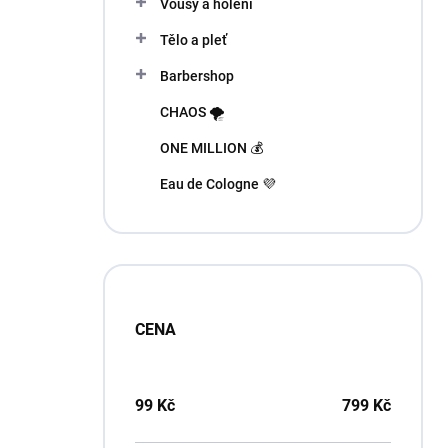
Vousy a holení
Tělo a pleť
Barbershop
CHAOS 🌪️
ONE MILLION 💰
Eau de Cologne 💜
CENA
99
Kč
799
Kč