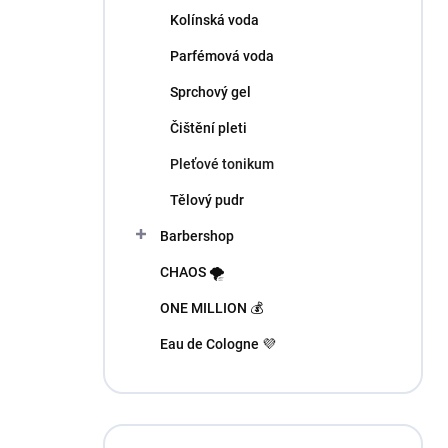
n
Kolínská voda
í
p
Parfémová voda
a
n
Sprchový gel
e
Čištění pleti
l
Pleťové tonikum
Tělový pudr
Barbershop
CHAOS 🌪️
ONE MILLION 💰
Eau de Cologne 💜