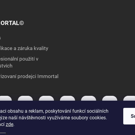
ORTAL©
s
fikace a záruka kvality
sionální použití v
stvích
izovaní prodejci Immortal
aci obsahu a reklam, poskytování funkcí sociálních
S
lýze naší návštěvnosti využíváme soubory cookies.
ací
zde
.