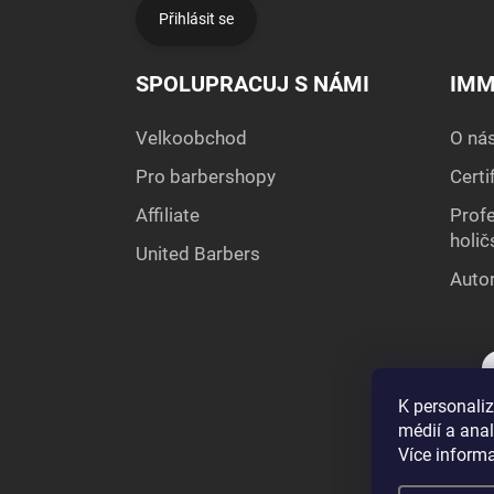
Přihlásit se
SPOLUPRACUJ S NÁMI
IMM
Velkoobchod
O ná
Pro barbershopy
Certi
Affiliate
Profe
holič
United Barbers
Autor
K personaliz
médií a ana
Více inform