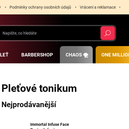
y
Podmínky ochrany osobních údajů
Vrácení a reklamace
Hledat
PLEŤ
BARBERSHOP
CHAOS 🌪️
ONE MILLIO
Pleťové tonikum
Nejprodávanější
Immortal Infuse Face