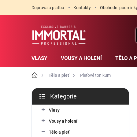
Přejít
Doprava a platba
Kontakty
Obchodní podmínk
na
obsah
VLASY
VOUSY A HOLENÍ
TĚLO A 
Domů
Tělo a pleť
Pleťové tonikum
P
Kategorie
o
Přeskočit
s
kategorie
t
Vlasy
r
Vousy a holení
a
n
Tělo a pleť