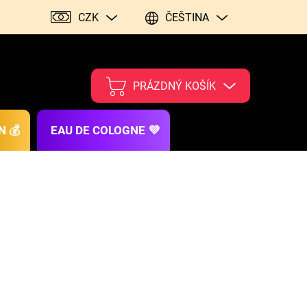
CZK
ČEŠTINA
PRÁZDNÝ KOŠÍK
N 💰
EAU DE COLOGNE 💜