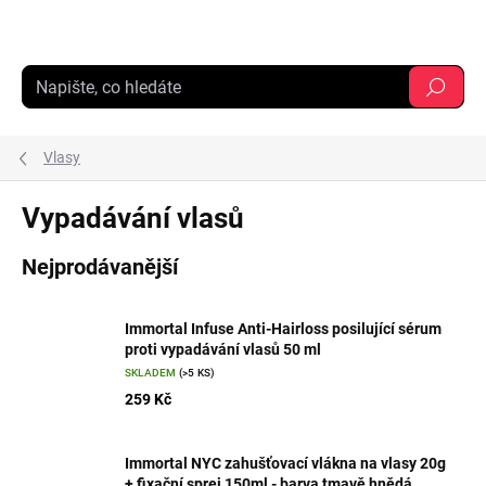
Přejít
na
obsah
Hledat
Vlasy
Vypadávání vlasů
Nejprodávanější
Immortal Infuse Anti-Hairloss posilující sérum
proti vypadávání vlasů 50 ml
SKLADEM
(>5 KS)
259 Kč
Immortal NYC zahušťovací vlákna na vlasy 20g
+ fixační sprej 150ml - barva tmavě hnědá