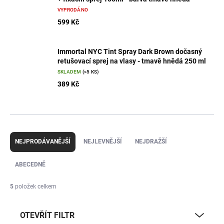
VYPRODÁNO
599 Kč
Immortal NYC Tint Spray Dark Brown dočasný
retušovací sprej na vlasy - tmavě hnědá 250 ml
SKLADEM
(>5 KS)
389 Kč
Ř
a
NEJPRODÁVANĚJŠÍ
NEJLEVNĚJŠÍ
NEJDRAŽŠÍ
z
e
ABECEDNĚ
n
í
5
položek celkem
p
r
OTEVŘÍT FILTR
o