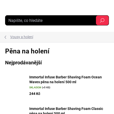
Přejít
na
obsah
Hledat
Vousy a holení
Pěna na holení
Nejprodávanější
Immortal Infuse Barber Shaving Foam Ocean
Waves pěna na holení 500 ml
SKLADEM
(>5 KS)
244 Kč
Immortal Infuse Barber Shaving Foam Classic
pěna na holení 500 ml