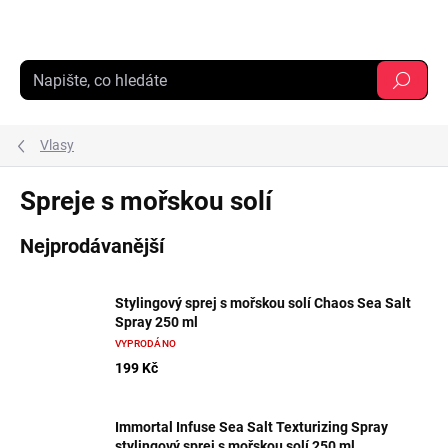
Přejít
na
obsah
Hledat
Vlasy
Spreje s mořskou solí
Nejprodávanější
Stylingový sprej s mořskou solí Chaos Sea Salt
Spray 250 ml
VYPRODÁNO
199 Kč
Immortal Infuse Sea Salt Texturizing Spray
stylingový sprej s mořskou solí 250 ml