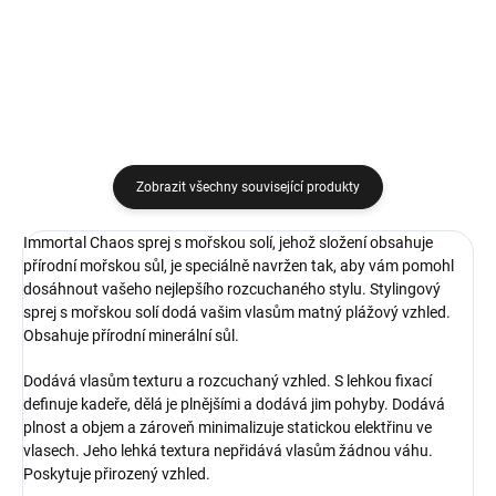
Do košíku
Zobrazit všechny související produkty
Immortal Chaos sprej s mořskou solí, jehož složení obsahuje
přírodní mořskou sůl, je speciálně navržen tak, aby vám pomohl
dosáhnout vašeho nejlepšího rozcuchaného stylu. Stylingový
sprej s mořskou solí dodá vašim vlasům matný plážový vzhled.
Obsahuje přírodní minerální sůl.
Dodává vlasům texturu a rozcuchaný vzhled. S lehkou fixací
definuje kadeře, dělá je plnějšími a dodává jim pohyby. Dodává
plnost a objem a zároveň minimalizuje statickou elektřinu ve
vlasech. Jeho lehká textura nepřidává vlasům žádnou váhu.
Poskytuje přirozený vzhled.