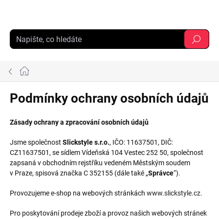
Přejít
na
obsah
Hledat
Domů
Podmínky ochrany osobních údajů
Zásady ochrany a zpracování osobních údajů
Jsme společnost
Slickstyle s.r.o.
, IČO: 11637501, DIČ:
CZ11637501, se sídlem Vídeňská 104 Vestec 252 50, společnost
zapsaná v obchodním rejstříku vedeném Městským soudem
v Praze, spisová značka C 352155 (dále také „
Správce
“).
Provozujeme e-shop na webových stránkách
www.slickstyle.cz
.
Pro poskytování prodeje zboží a provoz našich webových stránek