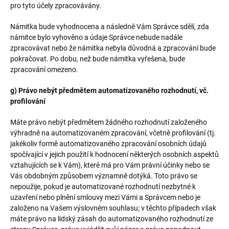
pro tyto účely zpracovávány.
Námitka bude vyhodnocena a následně Vám Správce sdělí, zda
námitce bylo vyhověno a údaje Správce nebude nadále
zpracovávat nebo že námitka nebyla důvodná a zpracování bude
pokračovat. Po dobu, než bude námitka vyřešena, bude
zpracování omezeno.
g) Právo nebýt předmětem automatizovaného rozhodnutí, vč.
profilování
Máte právo nebýt předmětem žádného rozhodnutí založeného
výhradně na automatizovaném zpracování, včetně profilování (tj.
jakékoliv formě automatizovaného zpracování osobních údajů
spočívající v jejich použití k hodnocení některých osobních aspektů
vztahujících se k Vám), které má pro Vám právní účinky nebo se
Vás obdobným způsobem významně dotýká. Toto právo se
nepoužije, pokud je automatizované rozhodnutí nezbytné k
uzavření nebo plnění smlouvy mezi Vámi a Správcem nebo je
založeno na Vašem výslovném souhlasu; v těchto případech však
máte právo na lidský zásah do automatizovaného rozhodnutí ze