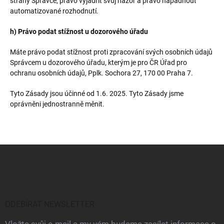
strany Správce, právo vyjádřit svůj názor a právo napadnout
automatizované rozhodnutí.
h) Právo podat stížnost u dozorového úřadu
Máte právo podat stížnost proti zpracování svých osobních údajů
Správcem u dozorového úřadu, kterým je pro ČR Úřad pro
ochranu osobních údajů, Pplk. Sochora 27, 170 00 Praha 7.
Tyto Zásady jsou účinné od 1.6. 2025. Tyto Zásady jsme
oprávněni jednostranně měnit.
Z
á
p
a
t
í
ODEBÍRAT NEWSLETTER