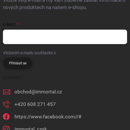
Vložte svůj e-mail a my vám budeme zasílat informace o
nových produktech na našem e-shopu.
E-MAIL
Vložením e-mailu souhlasíte s
podmínkami ochrany osobních údajů
Přihlásit se
KONTAKT
obchod
@
immortal.cz
+420 608 271 457
https://www.facebook.com//#
immortal_czsk