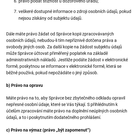
právo podat stížnost u dozorového úřadu;
veškeré dostupné informace o zdroji osobních údajů, pokud
nejsou získány od subjektu údajů.
Dále máte právo žádat od Správce kopii zpracovávaných
osobních údajů, nebudou-li tím nepříznivě dotčena práva a
svobody jiných osob. Za další kopie na žádost subjektu údajů
může Správce účtovat přiměřený poplatek na základě
administrativních nákladů. Jestliže podáte žádost v elektronické
formě, poskytnou se informace v elektronické formě, která se
běžně používá, pokud nepožádáte o jiný způsob.
b) Právo na opravu
Máte právo na to, aby Správce bez zbytečného odkladu opravil
nepřesné osobní údaje, které se Vás týkají. S přihlédnutím k
účelům zpracování máte právo na doplnění neúplných osobních
údajů, a to i poskytnutím dodatečného prohlášení.
c) Právo na výmaz (právo „být zapomenut“)