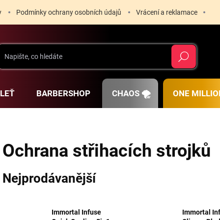
y
Podmínky ochrany osobních údajů
Vrácení a reklamace
Hledat
PLEŤ
BARBERSHOP
CHAOS 🌪️
ONE MILLIO
Ochrana střihacích strojků
Nejprodávanější
Immortal Infuse
Immortal In