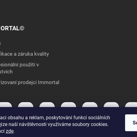
ORTAL©
s
fikace a záruka kvality
sionální použití v
stvích
izovaní prodejci Immortal
aci obsahu a reklam, poskytování funkcí sociálních
S
lýze naší návštěvnosti využíváme soubory cookies.
ací
zde
.