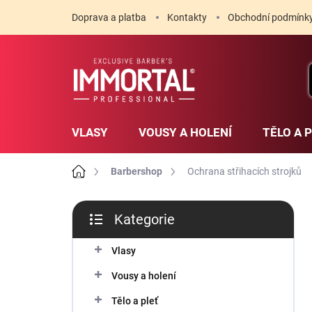
Přejít
Doprava a platba
Kontakty
Obchodní podmínk
na
obsah
VLASY
VOUSY A HOLENÍ
TĚLO A 
Domů
Barbershop
Ochrana střihacích strojků
P
Kategorie
o
Přeskočit
s
kategorie
t
Vlasy
r
Vousy a holení
a
n
Tělo a pleť