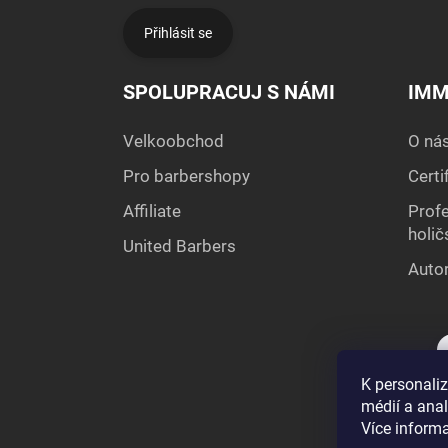
Přihlásit se
SPOLUPRACUJ S NÁMI
IMM
Velkoobchod
O ná
Pro barbershopy
Certi
Affiliate
Profe
holič
United Barbers
Autor
K personaliz
médií a ana
Více inform