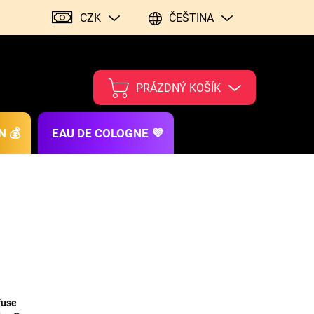
CZK
ČEŠTINA
PRÁZDNÝ KOŠÍK
N 💰
EAU DE COLOGNE 💜
fuse