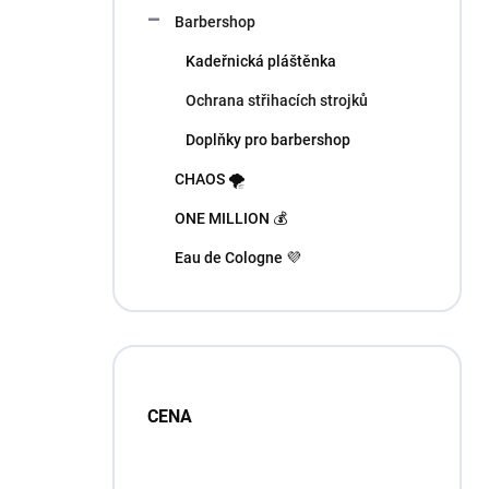
n
Barbershop
í
p
Kadeřnická pláštěnka
a
n
Ochrana střihacích strojků
e
Doplňky pro barbershop
l
CHAOS 🌪️
ONE MILLION 💰
Eau de Cologne 💜
CENA