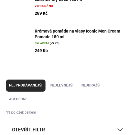
VYPRODÁNO
289 Kč
Krémová pomáda na vlasy Iconic Men Cream
Pomade 150 ml
SKLADEM
(>5 KS)
249 Kč
Ř
a
NEJPRODÁVANĚJŠÍ
NEJLEVNĚJŠÍ
NEJDRAŽŠÍ
z
e
ABECEDNĚ
n
í
11
položek celkem
p
r
OTEVŘÍT FILTR
o