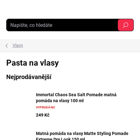
Přejít
na
obsah
Hledat
Vlasy
Pasta na vlasy
Nejprodávanější
Immortal Chaos Sea Salt Pomade matná
pomáda na vlasy 100 ml
VYPRODÁNO
249 Kč
Matná pomáda na vlasy Matte Styling Pomade
Extreme Dry Look 150 ml