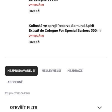
VYPRODÁNO
349 Kč
Kolínská ve spreji Reserve Samurai Spirit
Extrait de Cologne For Special Barbers 500 ml
VYPRODÁNO
349 Kč
Ř
a
NEJPRODÁVANĚJŠÍ
NEJLEVNĚJŠÍ
NEJDRAŽŠÍ
z
e
ABECEDNĚ
n
í
29
položek celkem
p
r
OTEVŘÍT FILTR
o