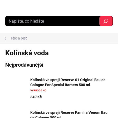
Přejít
na
obsah
Hledat
Tělo a pleť
Kolínská voda
Nejprodávanější
Kolínská ve spreji Reserve 01 Original Eau de
Cologne For Special Barbers 500 ml
VYPRODÁNO
349 Kč
Kolínská ve spreji Reserve Familia Venom Eau
de Cologne 500 ml