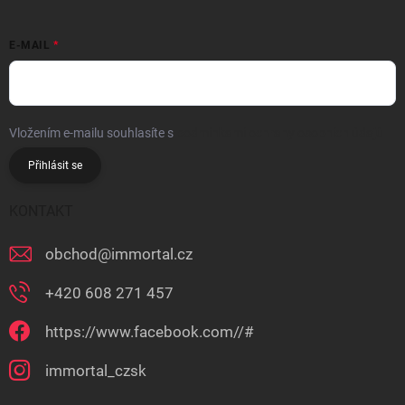
E-MAIL
Vložením e-mailu souhlasíte s
podmínkami ochrany osobních údajů
Přihlásit se
KONTAKT
obchod
@
immortal.cz
+420 608 271 457
https://www.facebook.com//#
immortal_czsk