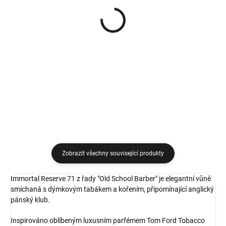
(>5 KS)
(>5 KS)
Immortal Reserve 21
Immortal Reserve 22
Original Eau de Cologne
Original Eau de Cologne
For Special Barbers
For Special Barbers
kolínská voda ve skle
kolínská voda ve skle
589 Kč
589 Kč
430 ml
430 ml
Do košíku
Do košíku
Zobrazit všechny související produkty
Immortal Reserve 71 z řady "Old School Barber" je elegantní vůně
smíchaná s dýmkovým tabákem a kořením, připomínající anglický
pánský klub.
Inspirováno oblíbeným luxusním parfémem Tom Ford Tobacco