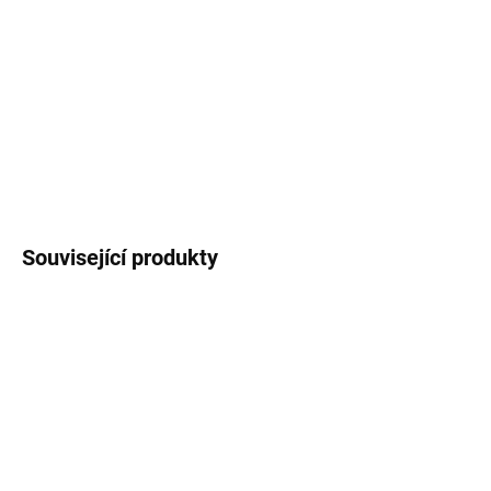
−
+
Přidat do košíku
Immortal Reserve 71 z řady "Old School Barber" je elegantní vůně
smíchaná s dýmkovým tabákem a kořením, připomínající anglický
pánský klub.
DETAILNÍ INFORMACE
Související produkty
SKLADEM
SKLADEM