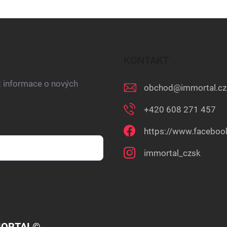
ý
p
i
s
u
KONTAKT
t informace o nových
obchod
@
immortal.cz
+420 608 271 457
https://www.faceboo
immortal_czsk
sobních údajů
ORTAL©