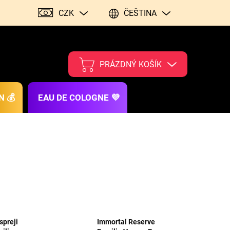
CZK
ČEŠTINA
PRÁZDNÝ KOŠÍK
N 💰
EAU DE COLOGNE 💜
spreji
Immortal Reserve