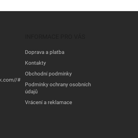
n
í
INFORMACE PRO VÁS
Doprava a platba
Kontakty
Obchodní podmínky
k.com//#
Podmínky ochrany osobních
údajů
Vrácení a reklamace