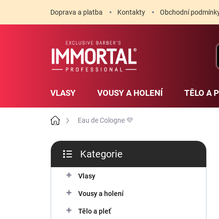
Přejít
Doprava a platba
Kontakty
Obchodní podmínk
na
obsah
VLASY
VOUSY A HOLENÍ
TĚLO A 
Domů
Eau de Cologne 💜
P
Kategorie
o
Přeskočit
s
kategorie
t
Vlasy
r
Vousy a holení
a
n
Tělo a pleť