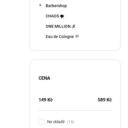
n
Barbershop
í
p
CHAOS 🌪️
a
n
ONE MILLION 💰
e
Eau de Cologne 💜
l
CENA
149
Kč
589
Kč
Na skladě
15