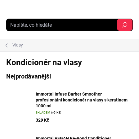
Přejít
na
obsah
Hledat
Vlasy
Kondicionér na vlasy
Nejprodávanější
Immortal Infuse Barber Smoother
profesionální kondicionér na vlasy s keratinem
1000 ml
SKLADEM
(>5 KS)
329 Kč
Immortal VEGAN Re-Bond Conditioner