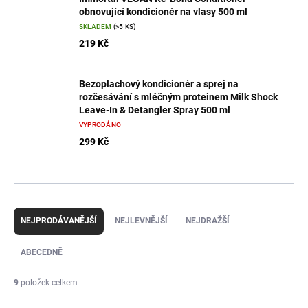
obnovující kondicionér na vlasy 500 ml
SKLADEM
(>5 KS)
219 Kč
Bezoplachový kondicionér a sprej na
rozčesávání s mléčným proteinem Milk Shock
Leave-In & Detangler Spray 500 ml
VYPRODÁNO
299 Kč
Ř
a
NEJPRODÁVANĚJŠÍ
NEJLEVNĚJŠÍ
NEJDRAŽŠÍ
z
e
ABECEDNĚ
n
í
9
položek celkem
p