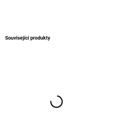
návykovost a má silný charakter, zpočátku plachá a jemná, v noci
rozkvétá jako okázalá květina.
DETAILNÍ INFORMACE
Související produkty
SKLADEM
SKLADEM
(>5 KS)
(4 KS)
Immortal Reserve 71 Old
Immortal Reserve 72 Old
School Cologne barber
School Cologne barber
kolínská voda 150 ml
kolínská voda 150 ml