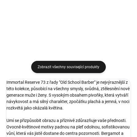
399 Kč
399 Kč
Do košíku
Do košíku
Zobrazit všechny související produkty
Immortal Reserve 73 z řady "Old School Barber" je nejvýraznější z
této kolekce, působící na všechny smysly, svůdná, ztělesnění nové
generace muže i ženy. S vysokým obsahem pivoňky, která vytváří
návykovost a má silný charakter, zpočátku plachá a jemná, v noci
rozkvétá jako okázalá květina.
Umí se přizpůsobit obrazu a příznivě zdůrazňuje vaše přednosti.
Ovocně-květinové motivy padnou na pleť odolnou, sofistikovanou
vůní, která vás jistě dostane do centra pozornosti. Bergamot a