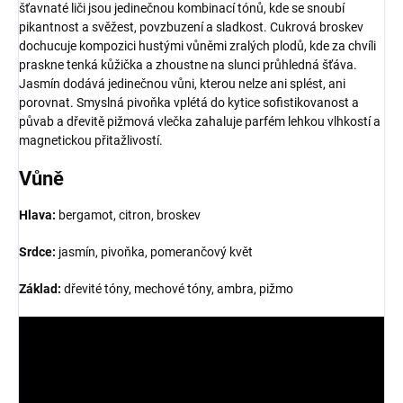
šťavnaté liči jsou jedinečnou kombinací tónů, kde se snoubí
pikantnost a svěžest, povzbuzení a sladkost. Cukrová broskev
dochucuje kompozici hustými vůněmi zralých plodů, kde za chvíli
praskne tenká kůžička a zhoustne na slunci průhledná šťáva.
Jasmín dodává jedinečnou vůni, kterou nelze ani splést, ani
porovnat. Smyslná pivoňka vplétá do kytice sofistikovanost a
půvab a dřevitě pižmová vlečka zahaluje parfém lehkou vlhkostí a
magnetickou přitažlivostí.
Vůně
Hlava:
bergamot, citron, broskev
Srdce:
jasmín, pivoňka, pomerančový květ
Základ:
dřevité tóny, mechové tóny, ambra, pižmo