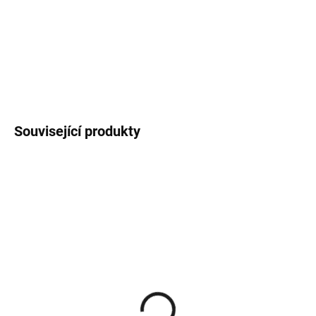
Praktický černý rozprašovač pro kolínské vody Immortal Reserve
21 - 22 - 23 (430 ml) ve skle.
DETAILNÍ INFORMACE
Související produkty
SKLADEM
SKLADEM
(>5 KS)
(>5 KS)
Immortal Reserve 21
Immortal Reserve 22