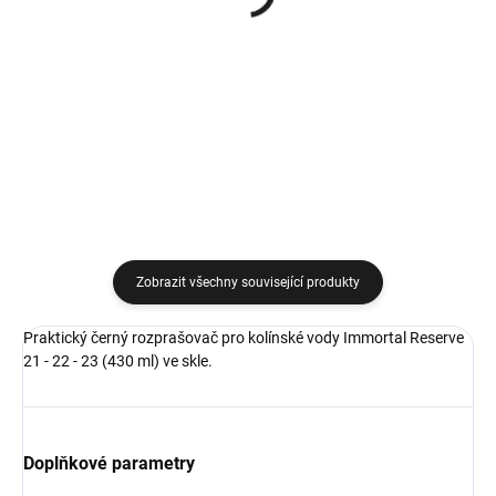
Original Eau de Cologne
Original Eau de Cologne
For Special Barbers
For Special Barbers
kolínská voda ve skle
kolínská voda ve skle
589 Kč
589 Kč
430 ml
430 ml
Do košíku
Do košíku
Zobrazit všechny související produkty
Praktický černý rozprašovač pro kolínské vody Immortal Reserve
21 - 22 - 23 (430 ml) ve skle.
Doplňkové parametry