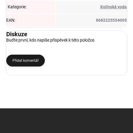
Kategorie
:
Kolínská voda
EAN
:
8682225554005
Diskuze
Buďte první, kdo napíše příspěvek k této položce.
Přidat komentář
Z
á
p
a