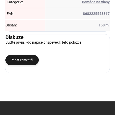
Kategorie
:
Pomáda na vlasy
EAN
:
8682225553367
Obsah
:
150 ml
Diskuze
Buďte první, kdo napíše příspěvek k této položce.
Přidat komentář
Z
á