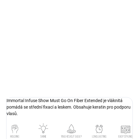
MŮŽEME
DORUČIT DO:
11.8.2026
MOŽNOSTI
DORUČENÍ
−
+
Přidat do košíku
Vláknitá pomáda Immortal Infusion Show Must Go On se střední
fixací a leskem obsahující kreatin pro podporu vlasů.
DETAILNÍ INFORMACE
Immortal Infuse Show Must Go On Fiber Extended je vláknitá
pomádá se střední fixací a leskem. Obsahuje keratin pro podporu
vlasů.