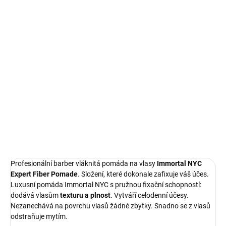
MŮŽEME
DORUČIT DO:
11.8.2026
MOŽNOSTI
DORUČENÍ
−
+
Přidat do košíku
Profesionální barber vláknitá pomáda na vlasy Immortal NYC
Expert Fiber Pomade. Složení, které dokonale zafixuje váš účes.
DETAILNÍ INFORMACE
Profesionální barber vláknitá pomáda na vlasy
Immortal NYC
Expert Fiber Pomade
. Složení, které dokonale zafixuje váš účes.
Luxusní pomáda Immortal NYC s pružnou fixační schopností:
dodává vlasům
texturu a plnost
. Vytváří celodenní účesy.
Nezanechává na povrchu vlasů žádné zbytky. Snadno se z vlasů
odstraňuje mytím.