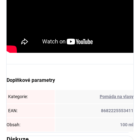
Doplňkové parametry
Kategorie
:
Pomáda na vlasy
EAN
:
8682225553411
Obsah
:
100 ml
Diskuze