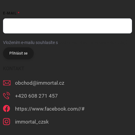
E-MAIL
Vložením e-mailu souhlasíte s
podmínkami ochrany osobních údajů
Přihlásit se
KONTAKT
obchod
@
immortal.cz
+420 608 271 457
https://www.facebook.com//#
immortal_czsk