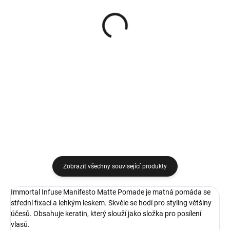
(>5 KS)
VYPRODÁNO
Immortal Infuse Beton
Immortal Infuse Barber
Mega Strong Hair Spray
Shampoo profesionální
silně fixační lak na vlasy
šampon na vlasy pro
s keratinem 500 ml
každodenní péči 1000 ml
249 Kč
329 Kč
Do košíku
Detail
Zobrazit všechny související produkty
Immortal Infuse Manifesto Matte Pomade je matná pomáda se
střední fixací a lehkým leskem. Skvěle se hodí pro styling většiny
účesů. Obsahuje keratin, který slouží jako složka pro posílení
vlasů.