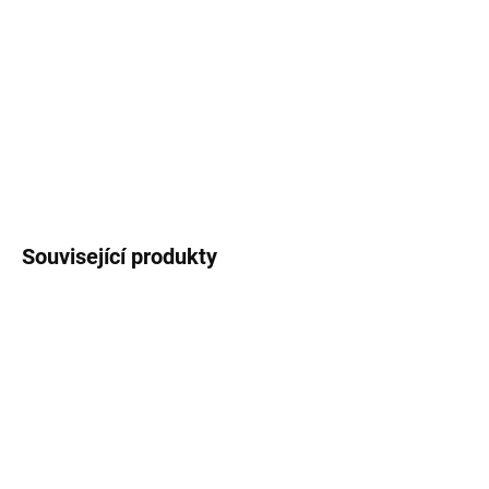
−
+
Přidat do košíku
Pomáda s matným vzhledem Immortal Infuse Manifesto, se
střední fixací a nízkým leskem, která se skvěle hodí pro úpravu
většiny účesů. Obsahuje keratin pro posílení vlasů.
DETAILNÍ INFORMACE
Související produkty
SKLADEM