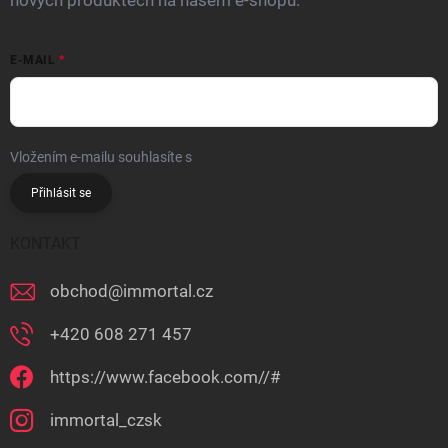
nových produktech na našem e-shopu.
E-MAIL
Vložením e-mailu souhlasíte s
podmínkami ochrany osobních údajů
Přihlásit se
KONTAKT
obchod
@
immortal.cz
+420 608 271 457
https://www.facebook.com//#
immortal_czsk