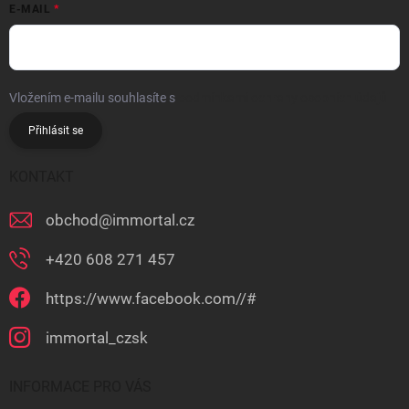
E-MAIL
Vložením e-mailu souhlasíte s
podmínkami ochrany osobních údajů
Přihlásit se
KONTAKT
obchod
@
immortal.cz
+420 608 271 457
https://www.facebook.com//#
immortal_czsk
INFORMACE PRO VÁS