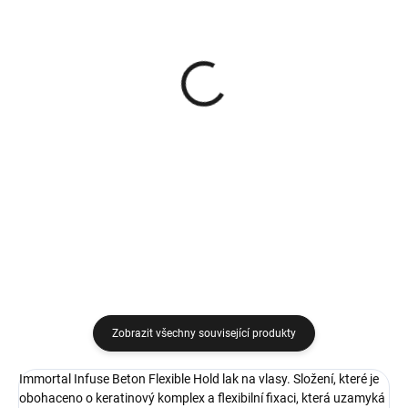
VYPRODÁNO
SKLADEM
(>5 KS)
Immortal Infuse Barber
Immortal Infuse Barber
Shampoo profesionální
Smoother profesionální
šampon na vlasy pro
kondicionér na vlasy s
každodenní péči 1000 ml
329 Kč
keratinem 1000 ml
329 Kč
Detail
Do košíku
Zobrazit všechny související produkty
Immortal Infuse Beton Flexible Hold lak na vlasy. Složení, které je
obohaceno o keratinový komplex a flexibilní fixaci, která uzamyká