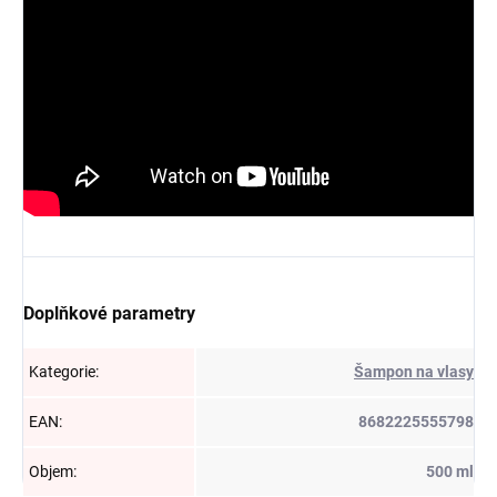
Doplňkové parametry
Kategorie
:
Šampon na vlasy
EAN
:
8682225555798
Objem
:
500 ml