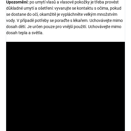
Upozornění:
po umytí vlasů a vlasové pokožky je třeba provést
důkladné umytí a ošetření: vyvarujte se kontaktu s očima, pokud
se dostane do očí, okamžitě je vypláchněte velkým množstvím
vody. V případě potřeby se poraďte s lékařem. Uchovávejte mimo
dosah dětí. Je určen pouze pro vnější použití. Uchovávejte mimo
dosah tepla a světla.