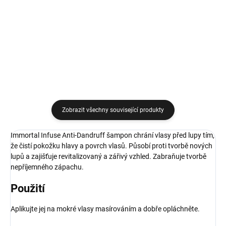
maska na obličej 150 ml
199 Kč
Do košíku
Do košíku
Zobrazit všechny související produkty
Immortal Infuse Anti-Dandruff šampon chrání vlasy před lupy tím,
že čistí pokožku hlavy a povrch vlasů. Působí proti tvorbě nových
lupů a zajišťuje revitalizovaný a zářivý vzhled. Zabraňuje tvorbě
nepříjemného zápachu.
Použití
Aplikujte jej na mokré vlasy masírováním a dobře opláchněte.