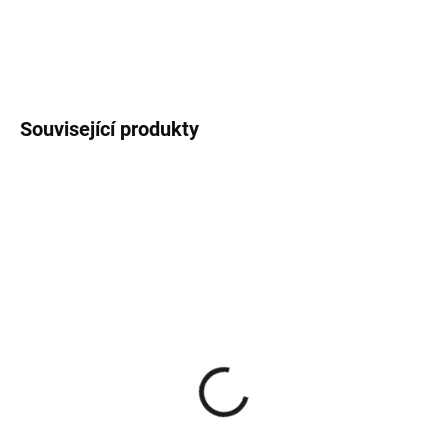
nepříjemného zápachu.
DETAILNÍ INFORMACE
Související produkty
SKLADEM
(>5 KS)
SKLADEM
(>5 KS)
Immortal Infuse Mega
Immortal Infuse Gold
Structure Hair Styling Gel
Peel Off & Cleansing
na vlasy 500 ml
Mask zlatá slupovací
199 Kč