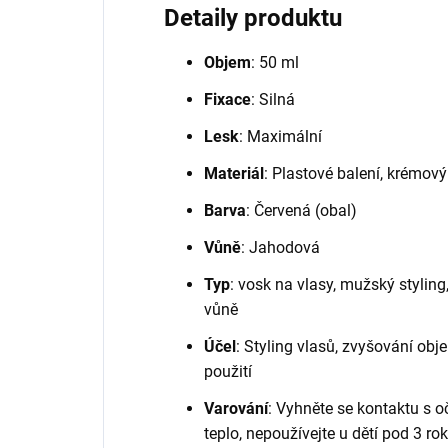
Detaily produktu
Objem
: 50 ml
Fixace
: Silná
Lesk
: Maximální
Materiál
: Plastové balení, krémov
Barva
: Červená (obal)
Vůně
: Jahodová
Typ
: vosk na vlasy, mužský styling
vůně
Účel
: Styling vlasů, zvyšování obj
použití
Varování
: Vyhněte se kontaktu s 
teplo, nepoužívejte u dětí pod 3 ro