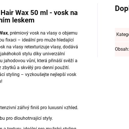
Dop
Hair Wax 50 ml - vosk na
lním leskem
 Wax
, prémiový vosk na vlasy o objemu
Kateg
ou fixaci – ideální pro muže hledající
sk na vlasy retexturizuje vlasy, dodává
Obsah
akéhokoli stylu díky univerzální
u jahodovou vůní, která přináší svěží a
z zbytků a skvělý pro denní použití.
cí styling – vyzkoušejte nejlepší vosk
m!
enzivní zářivý finiš pro luxusní vzhled.
u pro dlouhotrvající styly.
m a texturu, ideální pro mužský styling.