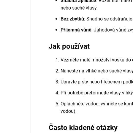
Snadná aplikace
: Rozetřete malé 
nebo suché vlasy.
Bez zbytků
: Snadno se odstraňuj
Příjemná vůně
: Jahodová vůně zvy
Jak používat
Vezměte malé množství vosku do dl
Naneste na vlhké nebo suché vlasy
Upravte prsty nebo hřebenem podl
Při potřebě přeformujte vlasy vlhk
Opláchněte vodou, vyhněte se kont
vodou).
Často kladené otázky