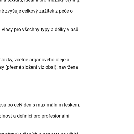
ě zvyšuje celkový zážitek z péče o
a vlasy pro všechny typy a délky vlasů.
 složky, včetně arganového oleje a
asy (přesné složení viz obal), navržena
česu po celý den s maximálním leskem.
nost a definici pro profesionální