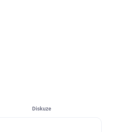
Přidat do košíku
 50 ml: maximální lesk, silná fixace, jahodová
z zbytků. Pro mužský styling, všechny typy vlasů.
Diskuze