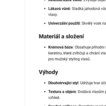
Lákavá vůně
: Sladká jahodová vůn
vlasy.
Univerzální použití
: Skvělý vosk n
Materiál a složení
Krémová báze
: Obsahuje přírodní
keratinu, které zvlhčují a chrání vl
pro mužský styling vlasů.
Výhody
Dlouhotrvající styl
: Udržuje tvar ú
Textura a objem
: Dodává vlasům pl
vzhled.