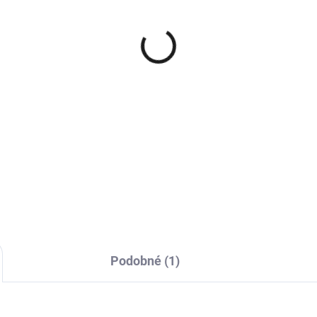
−
+
Immortal NYC Strawberry Wax
vůně. Retexturizuje vlasy, be
DETAILNÍ INFORMACE
Podobné (1)