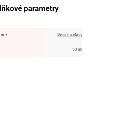
lňkové parametry
orie
:
Vosk na vlasy
:
50 ml