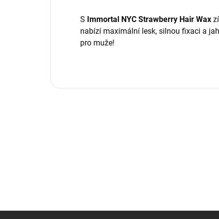
S
Immortal NYC Strawberry Hair Wax
zí
nabízí maximální lesk, silnou fixaci a j
pro muže!
Z