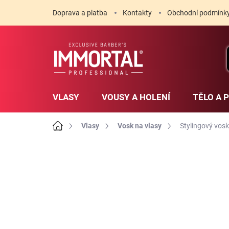
Přejít
Doprava a platba
Kontakty
Obchodní podmínk
na
obsah
VLASY
VOUSY A HOLENÍ
TĚLO A 
Domů
Vlasy
Vosk na vlasy
Stylingový vosk
1 hodnocení
Podrobnosti hodnoce