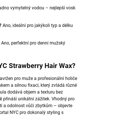
adno vymytelný vodou – nejlepší vosk
?
Ano, ideální pro jakýkoli typ a délku
Ano, perfektní pro denní mužský
NYC Strawberry Hair Wax?
avržen pro muže a profesionální holiče
kem a silnou fixací, který zvládá různé
rmula dodává objem a texturu bez
 přináší unikátní zážitek. Vhodný pro
tí a odolnost vůči zbytkům – objevte
tal NYC pro dokonalý styling s