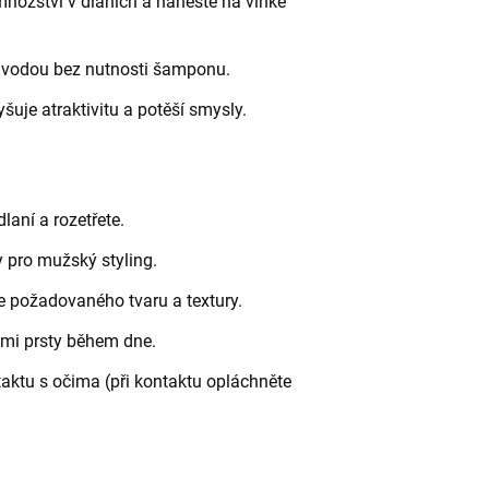
množství v dlaních a naneste na vlhké
e vodou bez nutnosti šamponu.
šuje atraktivitu a potěší smysly.
aní a rozetřete.
 pro mužský styling.
e požadovaného tvaru a textury.
ými prsty během dne.
aktu s očima (při kontaktu opláchněte