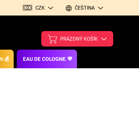
CZK
ČEŠTINA
PRÁZDNÝ KOŠÍK
N 💰
EAU DE COLOGNE 💜
026
MOŽNOSTI DORUČENÍ