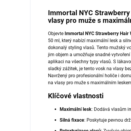
Immortal NYC Strawberry 
vlasy pro muže s maximá
Objevte
Immortal NYC Strawberry Hair
50 ml, který nabízí maximální lesk a siln
dokonalý styling vlasů. Tento mužský vo
jim objem a umožňuje snadné vytvoření j
aplikaci na všechny typy vlasů. S lákavo
sladký zážitek, je tento vosk na vlasy be
Navržený pro profesionální holiče i domá
na vlasy pro muže s maximálním leske
Klíčové vlastnosti
Maximální lesk
: Dodává vlasům int
Silná fixace
: Poskytuje pevnou držb
Retexturizace vlasů
: Zvyšuje obje