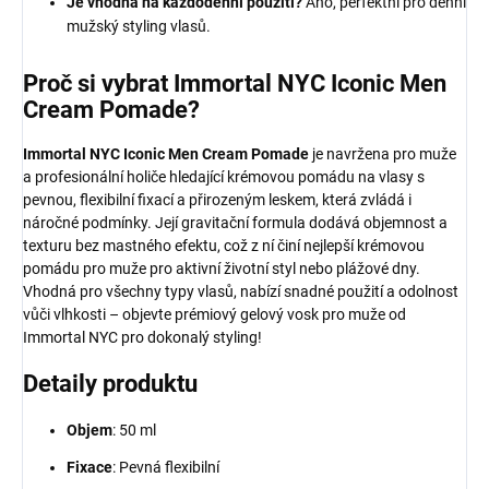
Je vhodná na každodenní použití?
Ano, perfektní pro denní
mužský styling vlasů.
Proč si vybrat Immortal NYC Iconic Men
Cream Pomade?
Immortal NYC Iconic Men Cream Pomade
je navržena pro muže
a profesionální holiče hledající krémovou pomádu na vlasy s
pevnou, flexibilní fixací a přirozeným leskem, která zvládá i
náročné podmínky. Její gravitační formula dodává objemnost a
texturu bez mastného efektu, což z ní činí nejlepší krémovou
pomádu pro muže pro aktivní životní styl nebo plážové dny.
Vhodná pro všechny typy vlasů, nabízí snadné použití a odolnost
vůči vlhkosti – objevte prémiový gelový vosk pro muže od
Immortal NYC pro dokonalý styling!
Detaily produktu
Objem
: 50 ml
Fixace
: Pevná flexibilní