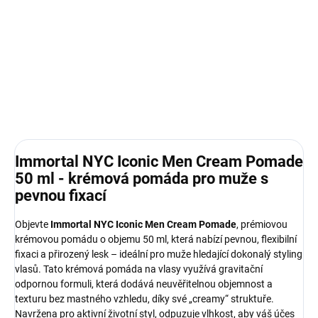
Immortal NYC Iconic Men Pomade 50 ml: pevná flexibilní fixace,
přirozený lesk, gravitační textura. Bez mastnoty, pro mužský
styling. Odolná vlhkosti, denní použití.
DETAILNÍ INFORMACE
Immortal NYC Iconic Men Cream Pomade
50 ml - krémová pomáda pro muže s
pevnou fixací
Objevte
Immortal NYC Iconic Men Cream Pomade
, prémiovou
krémovou pomádu o objemu 50 ml, která nabízí pevnou, flexibilní
fixaci a přirozený lesk – ideální pro muže hledající dokonalý styling
vlasů. Tato krémová pomáda na vlasy využívá gravitační
odpornou formuli, která dodává neuvěřitelnou objemnost a
texturu bez mastného vzhledu, díky své „creamy“ struktuře.
Navržena pro aktivní životní styl, odpuzuje vlhkost, aby váš účes