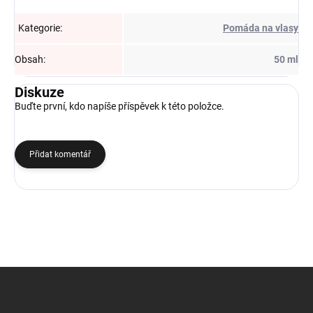
Kategorie
:
Pomáda na vlasy
Obsah
:
50 ml
Diskuze
Buďte první, kdo napíše příspěvek k této položce.
Přidat komentář
Z
á
p