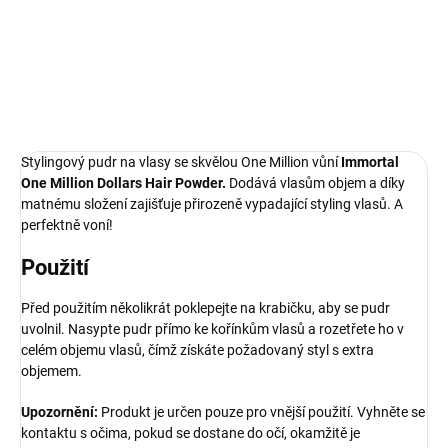
sprchový gel 500 ml
holení 1000 ml
Do košíku
Do košíku
Stylingový pudr na vlasy se skvělou One Million vůní
Immortal
One Million Dollars Hair Powder.
Dodává vlasům objem a díky
matnému složení zajišťuje přirozeně vypadající styling vlasů. A
perfektně voní!
Použití
Před použitím několikrát poklepejte na krabičku, aby se pudr
uvolnil. Nasypte pudr přímo ke kořínkům vlasů a rozetřete ho v
celém objemu vlasů, čímž získáte požadovaný styl s extra
objemem.
Upozornění:
Produkt je určen pouze pro vnější použití. Vyhněte se
kontaktu s očima, pokud se dostane do očí, okamžitě je