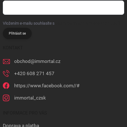
Vložením e-mailu souhlasíte s
podmínkami ochrany osobních údajů
Přihlásit se
KONTAKT
obchod
@
immortal.cz
+420 608 271 457
https://www.facebook.com//#
immortal_czsk
INFORMACE PRO VÁS
Doprava a platba