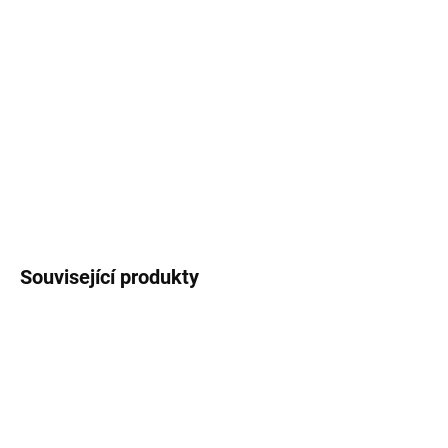
−
+
Přidat do košíku
Svěží dřevitá citrusová vůně inspirovaná italským cypřišem ze
středomořské krajiny. Vůně je postavena na vydatné dávce
rezervy, která odráží její světlou stránku v elegantní svěží dřevitě
citrusové vůni s bergamotem a citronem. S elegantní suchostí
cedrového dřeva.
DETAILNÍ INFORMACE
Související produkty