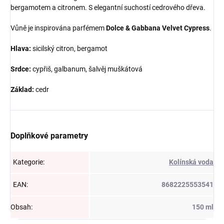
bergamotem a citronem. S elegantní suchostí cedrového dřeva.
Vůně je inspirována parfémem
Dolce & Gabbana Velvet Cypress
.
Hlava:
sicilský citron, bergamot
Srdce:
cypřiš, galbanum, šalvěj muškátová
Základ:
cedr
Doplňkové parametry
Kategorie
:
Kolínská voda
EAN
:
8682225553541
Obsah
:
150 ml