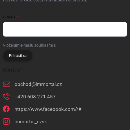
E-MAIL
Vložením e-mailu souhlasíte s
podmínkami ochrany osobních údajů
Přihlásit se
KONTAKT
obchod
@
immortal.cz
+420 608 271 457
https://www.facebook.com//#
immortal_czsk