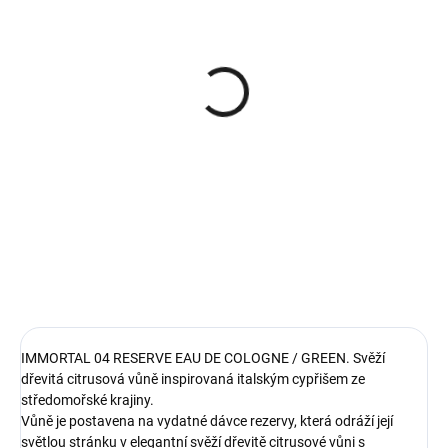
SKLADEM
(>5 KS)
Immortal Reserve 07
Original Eau de Cologne
For Special Barbers
kolínská ve spreji 150 ml
149 Kč
Do košíku
IMMORTAL 04 RESERVE EAU DE COLOGNE / GREEN. Svěží
dřevitá citrusová vůně inspirovaná italským cypřišem ze
středomořské krajiny.
Vůně je postavena na vydatné dávce rezervy, která odráží její
světlou stránku v elegantní svěží dřevitě citrusové vůni s