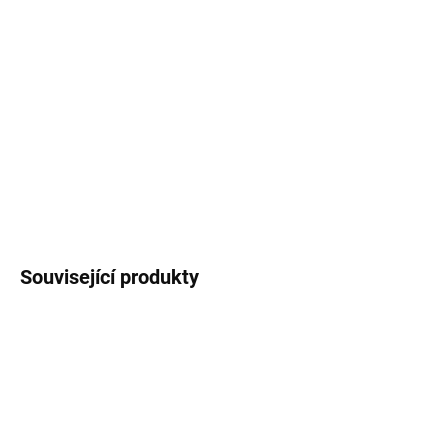
−
+
Přidat do košíku
Svěží dřevitá citrusová vůně inspirovaná italským cypřišem ze
středomořské krajiny. Vůně je postavena na vydatné dávce
rezervy, která odráží její světlou stránku v elegantní svěží dřevitě
citrusové vůni s bergamotem a citronem. S elegantní suchostí
cedrového dřeva.
DETAILNÍ INFORMACE
Související produkty