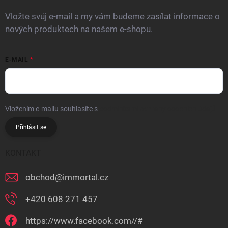
Vložte svůj e-mail a my vám budeme zasílat informace o
nových produktech na našem e-shopu.
E-MAIL
Vložením e-mailu souhlasíte s
podmínkami ochrany osobních údajů
Přihlásit se
KONTAKT
obchod
@
immortal.cz
+420 608 271 457
https://www.facebook.com//#