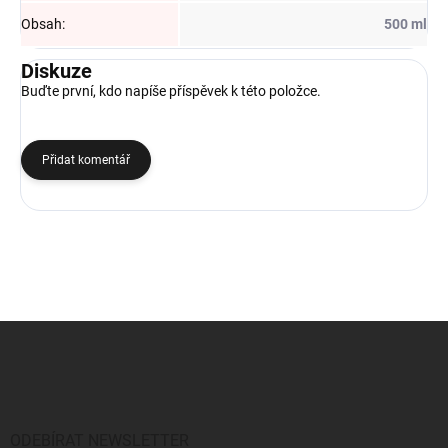
Obsah
:
500 ml
Diskuze
Buďte první, kdo napíše příspěvek k této položce.
Přidat komentář
Z
á
p
a
t
í
ODEBÍRAT NEWSLETTER