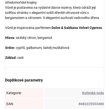
středomořské krajiny.
Vůně je postavena na vydatné dávce rezervy, která odráží její
světlou stránku v elegantní svěží dřevitě citrusové vůni s
bergamotem a citronem. S elegantní suchostí cedrového dřeva.
Vůně je inspirována parfémem
Dolce & Gabbana Velvet Cypress
.
Hlava:
sicilský citron, bergamot
Srdce:
cypřiš, galbanum, šalvěj muškátová
Základ:
cedr
Doplňkové parametry
Kategorie
:
Kolínská voda
EAN
:
8682225553480