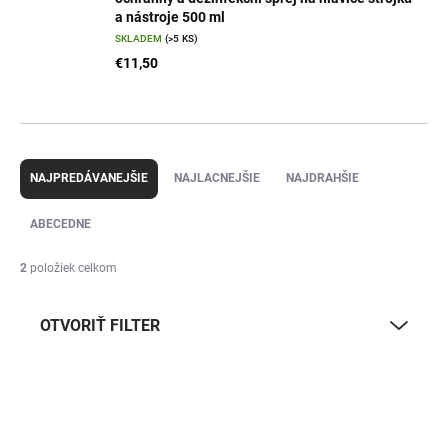
a nástroje 500 ml
SKLADEM
(>5 KS)
€11,50
R
a
NAJPREDÁVANEJŠIE
NAJLACNEJŠIE
NAJDRAHŠIE
d
e
ABECEDNE
n
i
2
položiek celkom
e
p
OTVORIŤ FILTER
r
o
d
V
u
ý
k
p
t