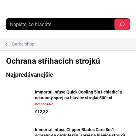
Prejsť
na
obsah
Hľadať
Barbershop
Ochrana střihacích strojků
Najpredávanejšie
Immortal Infuse Quick Cooling 5in1 chladící a
ochranný sprej na hlavice strojků 500 ml
VYPRODÁNO
€12,32
Immortal Infuse Clipper Blades Care 8in1
ochranný a dezinfekční sprej na hlavice strojků