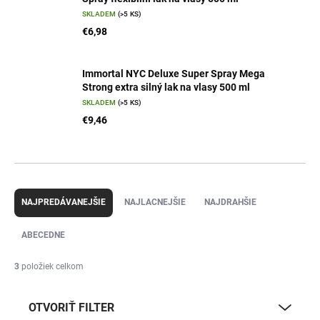
SKLADEM
(>5 KS)
€6,98
Immortal NYC Deluxe Super Spray Mega
Strong extra silný lak na vlasy 500 ml
SKLADEM
(>5 KS)
€9,46
R
a
NAJPREDÁVANEJŠIE
NAJLACNEJŠIE
NAJDRAHŠIE
d
e
ABECEDNE
n
i
3
položiek celkom
e
p
OTVORIŤ FILTER
r