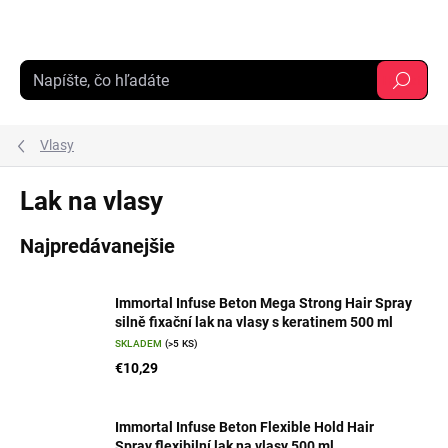
Prejsť
na
obsah
Hľadať
Vlasy
Lak na vlasy
Najpredávanejšie
Immortal Infuse Beton Mega Strong Hair Spray
silně fixační lak na vlasy s keratinem 500 ml
SKLADEM
(>5 KS)
€10,29
Immortal Infuse Beton Flexible Hold Hair
Spray flexibilní lak na vlasy 500 ml