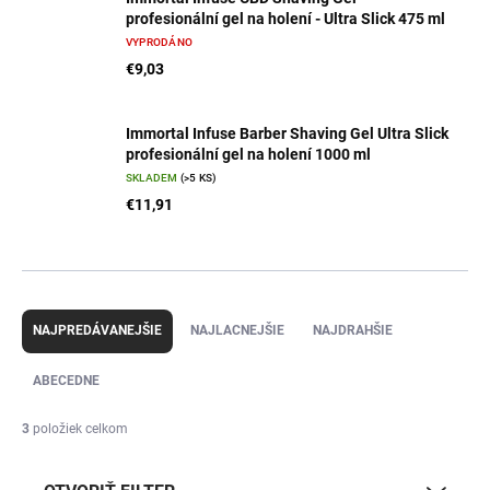
profesionální gel na holení - Ultra Slick 475 ml
VYPRODÁNO
€9,03
Immortal Infuse Barber Shaving Gel Ultra Slick
profesionální gel na holení 1000 ml
SKLADEM
(>5 KS)
€11,91
R
a
NAJPREDÁVANEJŠIE
NAJLACNEJŠIE
NAJDRAHŠIE
d
e
ABECEDNE
n
i
3
položiek celkom
e
p