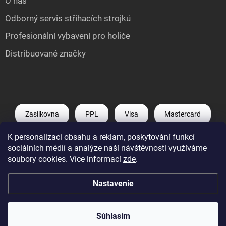
O nás
Odborný servis střihacích strojků
Profesionální vybavení pro holiče
Distribuované značky
Zasilkovna
PPL
Visa
Mastercard
K personalizaci obsahu a reklam, poskytování funkcí
Shoptet Pay
Apple Pay
Google Pay
sociálních médií a analýze naší návštěvnosti využíváme
soubory cookies. Více informací
zde
.
Nastavenie
Copyright 2026
Můj e-shop
. Všetky práva vyhradené.
Upraviť nastavenie
cookies
Súhlasím