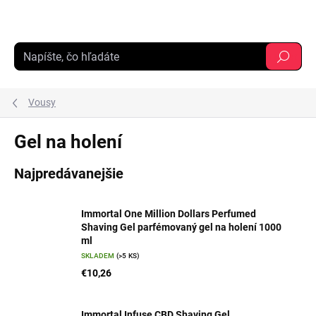
Prejsť
na
obsah
Hľadať
Vousy
Gel na holení
Najpredávanejšie
Immortal One Million Dollars Perfumed
Shaving Gel parfémovaný gel na holení 1000
ml
SKLADEM
(>5 KS)
€10,26
Immortal Infuse CBD Shaving Gel