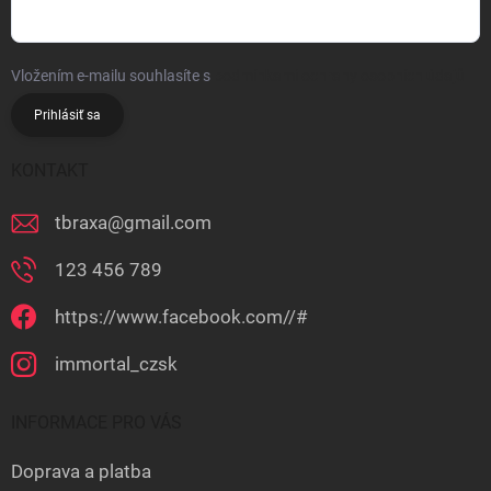
u
Vložením e-mailu souhlasíte s
podmínkami ochrany osobních údajů
Prihlásiť sa
KONTAKT
tbraxa
@
gmail.com
123 456 789
https://www.facebook.com//#
immortal_czsk
INFORMACE PRO VÁS
Doprava a platba