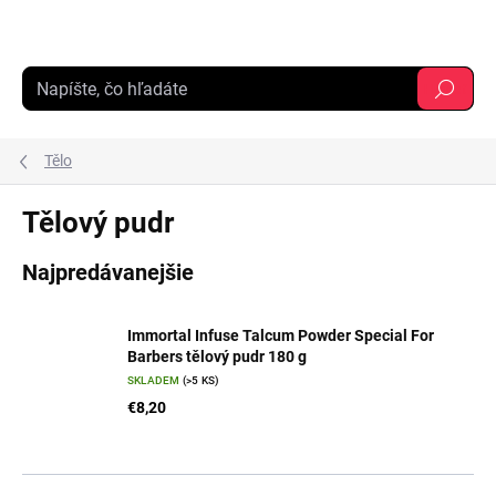
Prejsť
na
obsah
Hľadať
Tělo
Tělový pudr
Najpredávanejšie
Immortal Infuse Talcum Powder Special For
Barbers tělový pudr 180 g
SKLADEM
(>5 KS)
€8,20