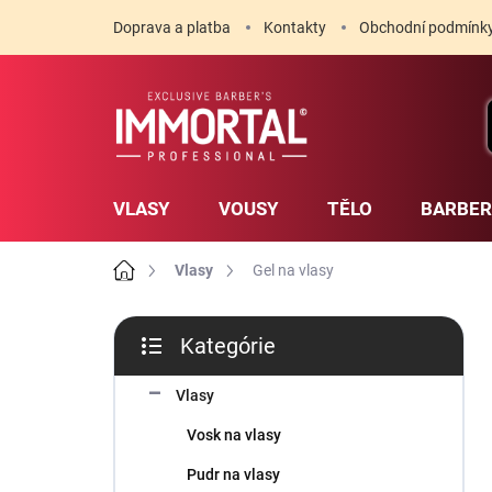
Prejsť
Doprava a platba
Kontakty
Obchodní podmínk
na
obsah
VLASY
VOUSY
TĚLO
BARBE
Domov
Vlasy
Gel na vlasy
B
Kategórie
o
Preskočiť
č
kategórie
n
Vlasy
ý
Vosk na vlasy
p
a
Pudr na vlasy