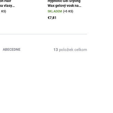
on Hair
Hypnotic Gel Styling
na vlasy
Wax gelový vosk na
vlasy 150 ml
5 KS)
SKLADEM
(>5 KS)
€7,81
13
položiek celkom
ABECEDNE