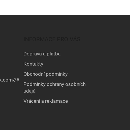
n
i
e
INFORMACE PRO VÁS
Doprava a platba
Kontakty
Obchodní podmínky
k.com//#
Podmínky ochrany osobních
údajů
Vrácení a reklamace