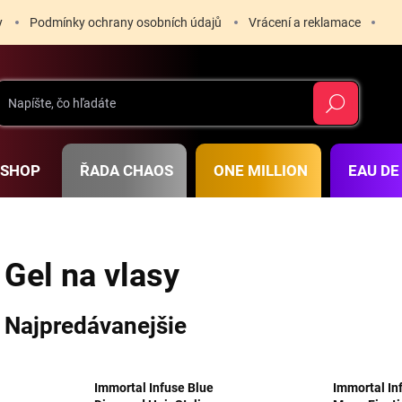
y
Podmínky ochrany osobních údajů
Vrácení a reklamace
Hľadať
RSHOP
ŘADA CHAOS
ONE MILLION
EAU DE
Gel na vlasy
Najpredávanejšie
Immortal Infuse Blue
Immortal In