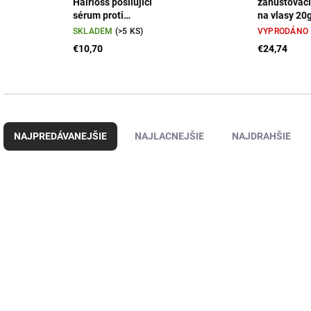
Hairloss posilující
zahušťovací
sérum proti
na vlasy 20g
vypadávání vlasů 50
sprej 150ml
SKLADEM
(>5 KS)
VYPRODÁNO
ml
tmavě hněd
€10,70
€24,74
R
a
NAJPREDÁVANEJŠIE
NAJLACNEJŠIE
NAJDRAHŠIE
d
e
n
V
i
ý
e
p
p
i
r
s
o
p
d
r
u
o
k
d