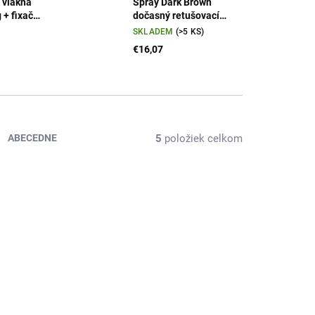
 vlákna
Spray Dark Brown
 + fixační
dočasný retušovací
 - barva
sprej na vlasy -
SKLADEM
(>5 KS)
á
tmavě hnědá 250 ml
€16,07
5
položiek celkom
ABECEDNE