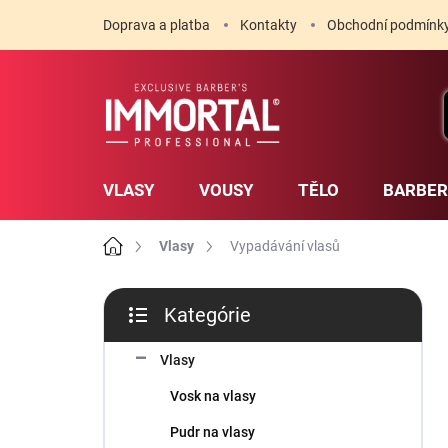
Prejsť
Doprava a platba
Kontakty
Obchodní podmínk
na
obsah
VLASY
VOUSY
TĚLO
BARBE
Domov
Vlasy
Vypadávání vlasů
B
Kategórie
o
Preskočiť
č
kategórie
n
Vlasy
ý
Vosk na vlasy
p
a
Pudr na vlasy