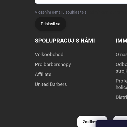
Vložením e-mailu souhlasíte s
podmínkami ochrany o
Prihlásiť sa
SPOLUPRACUJ S NÁMI
IMM
Velkoobchod
O ná
Pro barbershopy
Odbor
stroj
Affiliate
Profe
United Barbers
holič
Distr
Zasilkovna
PPL