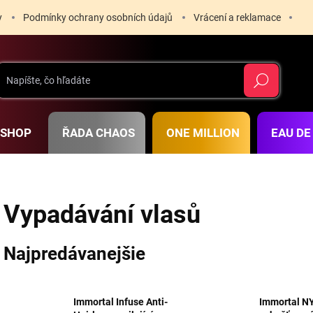
y
Podmínky ochrany osobních údajů
Vrácení a reklamace
Hľadať
RSHOP
ŘADA CHAOS
ONE MILLION
EAU DE
Vypadávání vlasů
Najpredávanejšie
Immortal Infuse Anti-
Immortal N