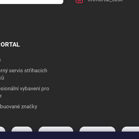
sobních údajů
ORTAL
s
ný servis střihacích
ků
sionální vybavení pro
e
ibuované značky
Visa
Mastercard
Shoptet Pay
Apple