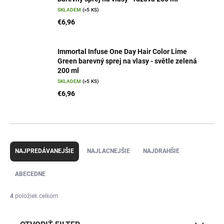
SKLADEM
(>5 KS)
€6,96
Immortal Infuse One Day Hair Color Lime
Green barevný sprej na vlasy - světle zelená
200 ml
SKLADEM
(>5 KS)
€6,96
R
a
NAJPREDÁVANEJŠIE
NAJLACNEJŠIE
NAJDRAHŠIE
d
e
ABECEDNE
n
i
4
položiek celkom
e
p