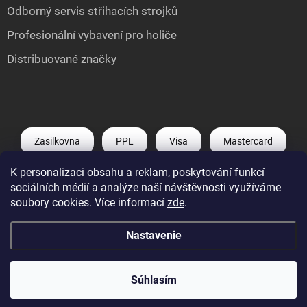
Odborný servis střihacích strojků
Profesionální vybavení pro holiče
Distribuované značky
Zasilkovna
PPL
Visa
Mastercard
K personalizaci obsahu a reklam, poskytování funkcí
Shoptet Pay
Apple Pay
Google Pay
sociálních médií a analýze naší návštěvnosti využíváme
soubory cookies. Více informací
zde
.
Nastavenie
Copyright 2026
Můj e-shop
. Všetky práva vyhradené.
Upraviť nastavenie
cookies
Súhlasím
Vytvoril Shoptet