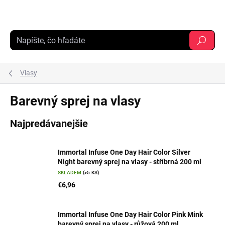
Prejsť
na
obsah
Hľadať
Vlasy
Barevný sprej na vlasy
Najpredávanejšie
Immortal Infuse One Day Hair Color Silver
Night barevný sprej na vlasy - stříbrná 200 ml
SKLADEM
(>5 KS)
€6,96
Immortal Infuse One Day Hair Color Pink Mink
barevný sprej na vlasy - růžová 200 ml