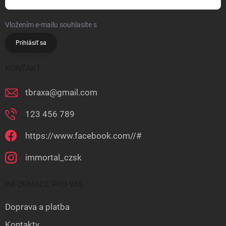
Vložením e-mailu souhlasíte s
podmínkami ochrany osobních údajů
Prihlásiť sa
KONTAKT
tbraxa
@
gmail.com
123 456 789
https://www.facebook.com//#
immortal_czsk
INFORMACE PRO VÁS
Doprava a platba
Kontakty