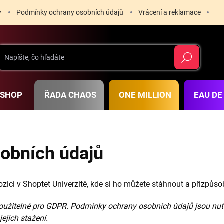
y
Podmínky ochrany osobních údajů
Vrácení a reklamace
Hľadať
RSHOP
ŘADA CHAOS
ONE MILLION
EAU DE
obních údajů
ici v Shoptet Univerzitě, kde si ho
můžete stáhnout
a přizpůsob
oužitelné pro GDPR. Podmínky ochrany osobních údajů jsou nut
ejich stažení.