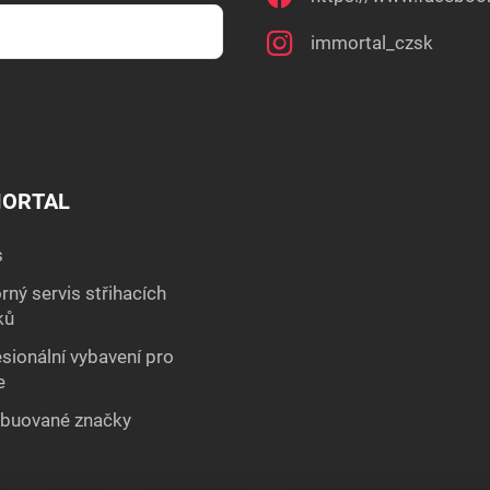
immortal_czsk
sobních údajů
ORTAL
s
ný servis střihacích
ků
sionální vybavení pro
e
ibuované značky