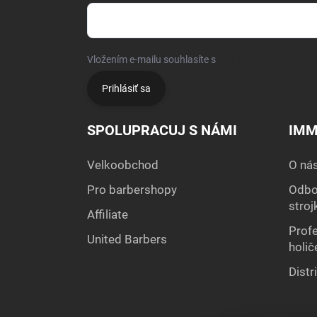
Vložením e-mailu souhlasíte s
podmínkami ochrany o
Prihlásiť sa
SPOLUPRACUJ S NÁMI
IMM
Velkoobchod
O ná
Pro barbershopy
Odbor
stroj
Affiliate
Profe
United Barbers
holič
Distr