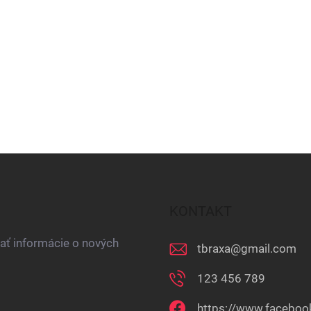
KONTAKT
ať informácie o nových
tbraxa
@
gmail.com
123 456 789
https://www.faceboo