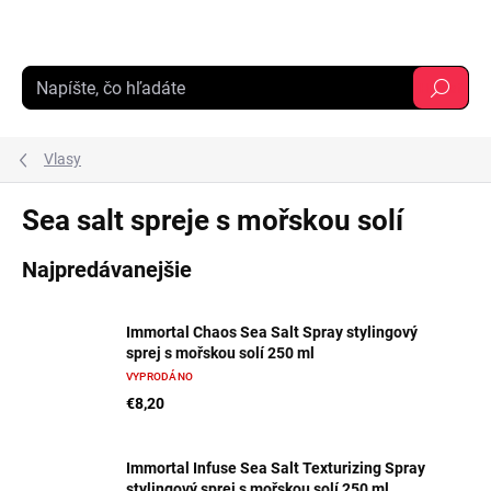
Prejsť
na
obsah
Hľadať
Vlasy
Sea salt spreje s mořskou solí
Najpredávanejšie
Immortal Chaos Sea Salt Spray stylingový
sprej s mořskou solí 250 ml
VYPRODÁNO
€8,20
Immortal Infuse Sea Salt Texturizing Spray
stylingový sprej s mořskou solí 250 ml