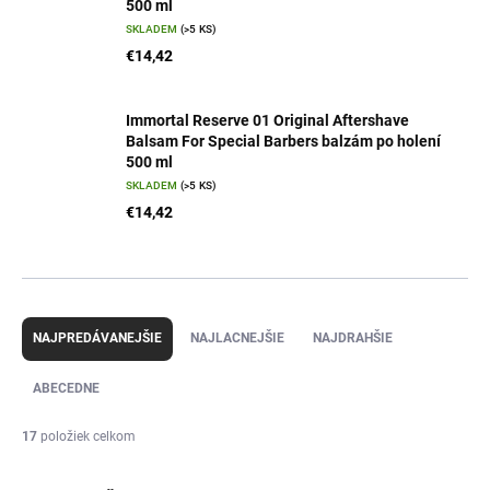
500 ml
SKLADEM
(>5 KS)
€14,42
Immortal Reserve 01 Original Aftershave
Balsam For Special Barbers balzám po holení
500 ml
SKLADEM
(>5 KS)
€14,42
R
a
NAJPREDÁVANEJŠIE
NAJLACNEJŠIE
NAJDRAHŠIE
d
e
ABECEDNE
n
i
17
položiek celkom
e
p