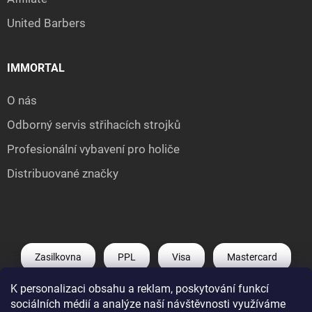
United Barbers
IMMORTAL
O nás
Odborný servis střihacích strojků
Profesionální vybavení pro holiče
Distribuované značky
Zasilkovna
PPL
Visa
Mastercard
K personalizaci obsahu a reklam, poskytování funkcí
Shoptet Pay
Apple Pay
Google Pay
sociálních médií a analýze naší návštěvnosti využíváme