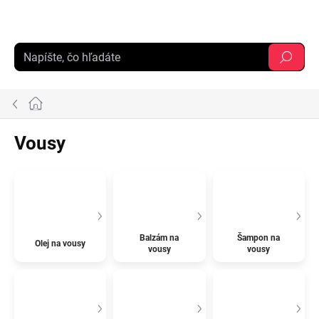
Prejsť
na
obsah
Hľadať
Domov
Vousy
Balzám na
Šampon na
Olej na vousy
vousy
vousy