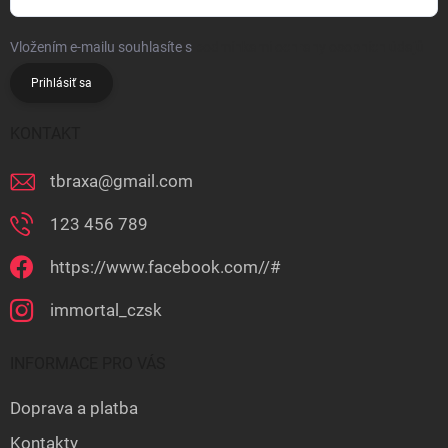
Vložením e-mailu souhlasíte s
podmínkami ochrany osobních údajů
Prihlásiť sa
KONTAKT
tbraxa
@
gmail.com
123 456 789
https://www.facebook.com//#
immortal_czsk
INFORMACE PRO VÁS
Doprava a platba
Kontakty