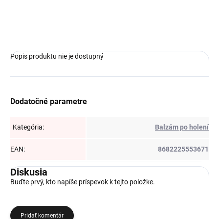
−
+
Pridať do košíka
Popis produktu nie je dostupný
Dodatočné parametre
Kategória
:
Balzám po holení
EAN
:
8682225553671
Diskusia
Buďte prvý, kto napíše príspevok k tejto položke.
Pridať komentár