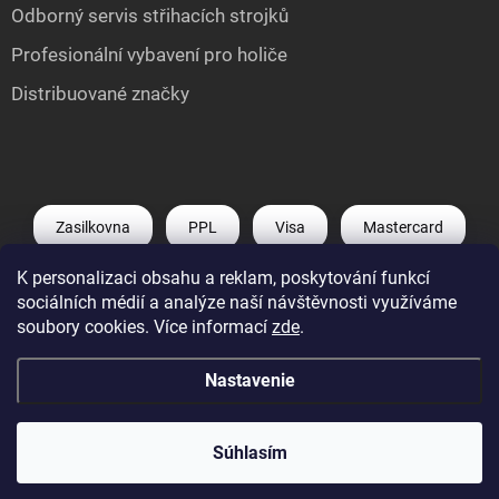
Odborný servis střihacích strojků
Profesionální vybavení pro holiče
Distribuované značky
Zasilkovna
PPL
Visa
Mastercard
K personalizaci obsahu a reklam, poskytování funkcí
Shoptet Pay
Apple Pay
Google Pay
sociálních médií a analýze naší návštěvnosti využíváme
soubory cookies. Více informací
zde
.
Nastavenie
Copyright 2026
Můj e-shop
. Všetky práva vyhradené.
Upraviť nastavenie
cookies
Súhlasím
Vytvoril Shoptet