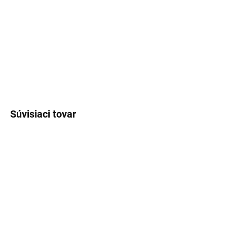
MÔŽEME
DORUČIŤ DO:
07.08.2026
MOŽNOSTI
DORUČENIA
−
+
Pridať do košíka
Súvisiaci tovar
VYPRODÁNO
VYPRODÁNO