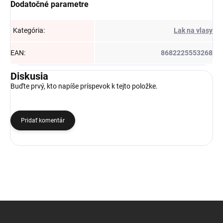
Dodatočné parametre
Kategória
:
Lak na vlasy
EAN
:
8682225553268
Diskusia
Buďte prvý, kto napíše príspevok k tejto položke.
Pridať komentár
Z
á