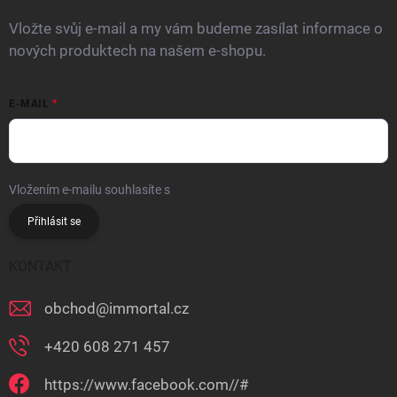
Vložte svůj e-mail a my vám budeme zasílat informace o
nových produktech na našem e-shopu.
E-MAIL
Vložením e-mailu souhlasíte s
podmínkami ochrany osobních údajů
Přihlásit se
KONTAKT
obchod
@
immortal.cz
+420 608 271 457
https://www.facebook.com//#