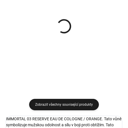
VYPRODÁNO
VYPRODÁNO
Kolínská ve spreji
Immortal Reserve 02
Reserve 01 Original Eau
Original Eau de Cologne
de Cologne For Special
For Special Barbers
Barbers 500 ml
kolínská ve spreji 500 ml
349 Kč
349 Kč
Detail
Detail
Zobrazit všechny související produkty
IMMORTAL 03 RESERVE EAU DE COLOGNE / ORANGE. Tato vůně
symbolizuje mužskou odolnost a sílu v boji proti obtížím. Tato