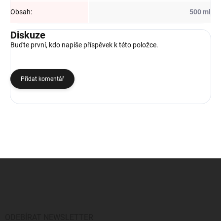
Obsah
:
500 ml
Diskuze
Buďte první, kdo napíše příspěvek k této položce.
Přidat komentář
Z
á
p
a
t
í
ODEBÍRAT NEWSLETTER