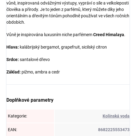
vůně, inspirovaná odvážnými výstupy, vypráví o síle a velkoleposti
člověka a přírody. Je to jeden z parfémů, který můžete díky jeho
orientálním a dřevitým tónům pohodlně používat ve všech ročních
obdobích.
Vůně je inspirována luxusním niche parfémem
Creed Himalaya
.
Hlava:
kalábrijský bergamot, grapefruit, sicilský citron
Srdce:
santalové dřevo
Základ:
pižmo, ambra a cedr
Doplňkové parametry
Kategorie
:
Kolínská voda
EAN
:
8682225553473