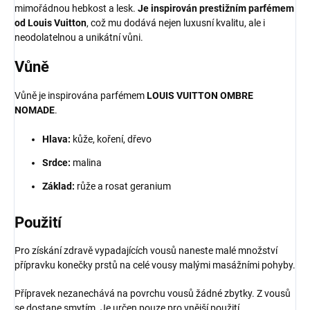
mimořádnou hebkost a lesk.
Je inspirován prestižním parfémem
od Louis Vuitton
, což mu dodává nejen luxusní kvalitu, ale i
neodolatelnou a unikátní vůni.
Vůně
Vůně je inspirována parfémem
LOUIS VUITTON OMBRE
NOMADE
.
Hlava:
kůže, koření, dřevo
Srdce:
malina
Základ:
růže a rosat geranium
Použití
Pro získání zdravě vypadajících vousů naneste malé množství
přípravku konečky prstů na celé vousy malými masážními pohyby.
Přípravek nezanechává na povrchu vousů žádné zbytky. Z vousů
se dostane smytím. Je určen pouze pro vnější použití.