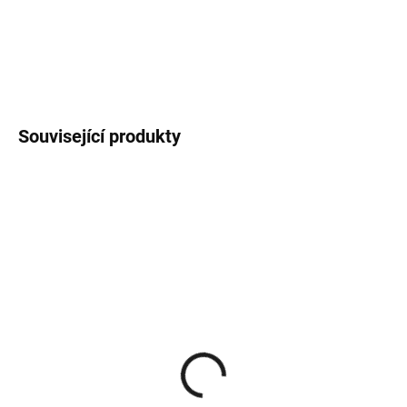
vitamíny vyživuje a hydratuje vaše suché a opotřebované vousy a
dodává jim mimořádnou hebkost a lesk.
DETAILNÍ INFORMACE
Související produkty
SKLADEM
SKLADEM
(>5 KS)
(>5 KS)
Immortal Beard King
Immortal Beard King
Beard Cream For The
Beard Shampoo For The