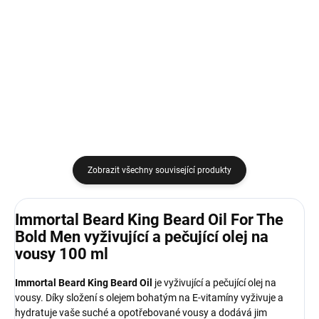
Bold Men stylingový
Bold Men šampon na
krém na vousy 100 ml
vousy 250 ml
199 Kč
219 Kč
Do košíku
Do košíku
Zobrazit všechny související produkty
Immortal Beard King Beard Oil For The
Bold Men vyživující a pečující olej na
vousy 100 ml
Immortal Beard King Beard Oil
je vyživující a pečující olej na
vousy. Díky složení s olejem bohatým na E-vitamíny vyživuje a
hydratuje vaše suché a opotřebované vousy a dodává jim