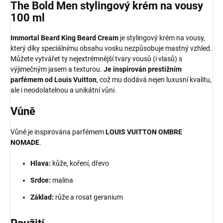
The Bold Men stylingový krém na vousy
100 ml
Immortal Beard King Beard Cream
je stylingový krém na vousy,
který díky speciálnímu obsahu vosku nezpůsobuje mastný vzhled.
Můžete vytvářet ty nejextrémnější tvary vousů (i vlasů) s
výjimečným jasem a texturou.
Je inspirován prestižním
parfémem od Louis Vuitton
, což mu dodává nejen luxusní kvalitu,
ale i neodolatelnou a unikátní vůni.
Vůně
Vůně je inspirována parfémem
LOUIS VUITTON OMBRE
NOMADE
.
Hlava:
kůže, koření, dřevo
Srdce:
malina
Základ:
růže a rosat geranium