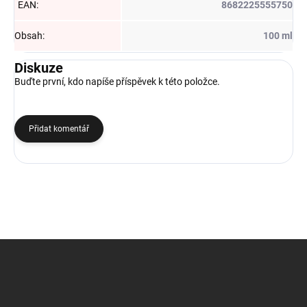
EAN
:
8682225555750
Obsah
:
100 ml
Diskuze
Buďte první, kdo napíše příspěvek k této položce.
Přidat komentář
Z
á
p
a
t