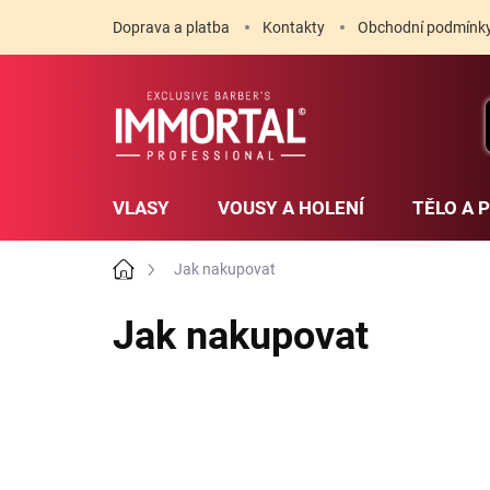
Přejít
Doprava a platba
Kontakty
Obchodní podmínk
na
obsah
VLASY
VOUSY A HOLENÍ
TĚLO A 
Domů
Jak nakupovat
Jak nakupovat