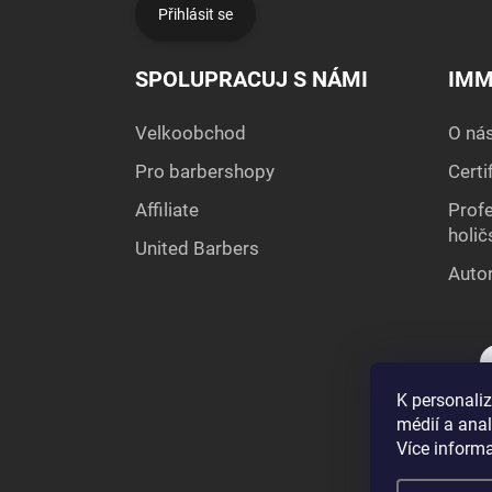
Přihlásit se
SPOLUPRACUJ S NÁMI
IMM
Velkoobchod
O ná
Pro barbershopy
Certi
Affiliate
Profe
holič
United Barbers
Autor
K personaliz
médií a ana
Více inform