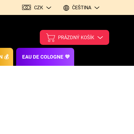
CZK
ČEŠTINA
PRÁZDNÝ KOŠÍK
N 💰
EAU DE COLOGNE 💜