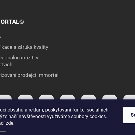
ORTAL©
s
fikace a záruka kvality
sionální použití v
stvích
izovaní prodejci Immortal
aci obsahu a reklam, poskytování funkcí sociálních
S
lýze naší návštěvnosti využíváme soubory cookies.
ací
zde
.