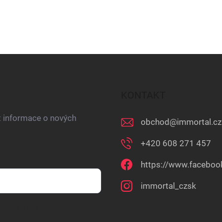
KONTAKT
t informace o nových
obchod
@
immortal.cz
+420 608 271 457
https://www.faceboo
immortal_czsk
sobních údajů