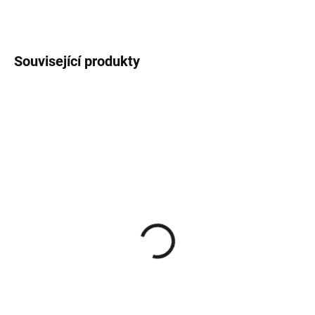
DETAILNÍ INFORMACE
Související produkty
VYPRODÁNO
VYPRODÁNO
Parfémová voda Reserve
Parfémová voda Reserve
36 Eau de Perfume For
38 Eau de Perfume For
Special Barbers 50 ml
Special Barbers 50 ml
589 Kč
589 Kč