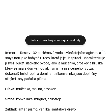
Detail
Detail
Zobrazit všechny související produkty
Immortal Reserve 32 parfémová voda s vůní stejně magickou a
smyslnou jako bohyně Circeo, která je její inspirací. Charakterizuje
ji svěží buket sladkého ovoce, jako je mučenka, broskev a hruška,
který se mísí s důmyslnou alchymií malin a černého rybízu.
dokonalý heliotropin a dominantní konvalinka jsou doplněny
silnými tóny pačuli a pižma.
Hlava:
mučenka, malina, broskev
Srdce
:
konvalinka, muguet, heliotrop
Základ:
jantar, pižmo, vanilka, santalové dřevo