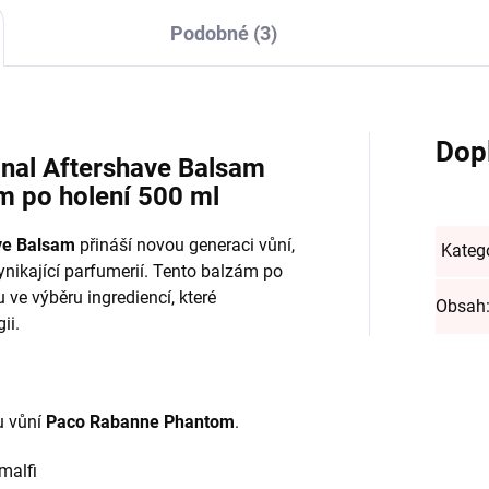
Podobné (3)
Dop
inal Aftershave Balsam
m po holení 500 ml
ve Balsam
přináší novou generaci vůní,
Kateg
ynikající parfumerií. Tento balzám po
u ve výběru ingrediencí, které
Obsah
ii.
u vůní
Paco Rabanne Phantom
.
malfi