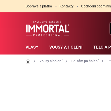
Přejít
Doprava a platba
Kontakty
Obchodní podmínk
na
obsah
VLASY
VOUSY A HOLENÍ
TĚLO A 
Domů
Vousy a holení
Balzám po holení
Im
1 hodnocení
Podrobnosti hodnoce