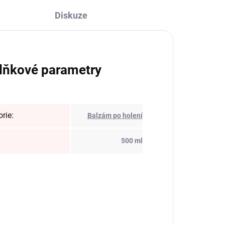
Diskuze
lňkové parametry
orie
:
Balzám po holení
:
500 ml