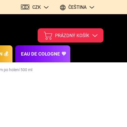
CZK
ČEŠTINA
PRÁZDNÝ KOŠÍK
N 💰
EAU DE COLOGNE 💜
m po holení 500 ml
026
MOŽNOSTI DORUČENÍ