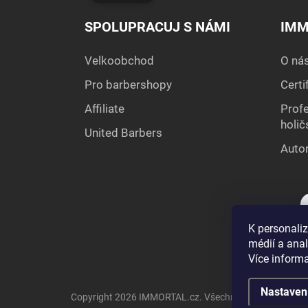
SPOLUPRACUJ S NÁMI
IMM
Velkoobchod
O ná
Pro barbershopy
Certi
Affiliate
Profe
holič
United Barbers
Autor
K personaliz
médií a ana
Více inform
Nastaven
Copyright 2026
IMMORTAL.cz
. Všechna práva vyhraze