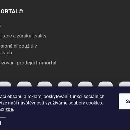
ORTAL©
s
fikace a záruka kvality
sionální použití v
stvích
izovaní prodejci Immortal
aci obsahu a reklam, poskytování funkcí sociálních
S
lýze naší návštěvnosti využíváme soubory cookies.
ací
zde
.
í
na.
Upravit nastavení cookies