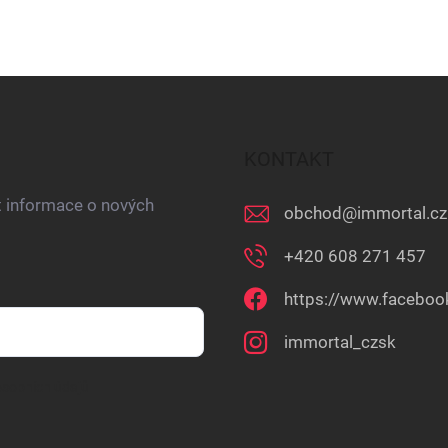
KONTAKT
t informace o nových
obchod
@
immortal.cz
+420 608 271 457
https://www.faceboo
immortal_czsk
sobních údajů