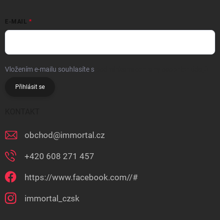
E-MAIL
Vložením e-mailu souhlasíte s
podmínkami ochrany osobních údajů
Přihlásit se
KONTAKT
obchod
@
immortal.cz
+420 608 271 457
https://www.facebook.com//#
immortal_czsk