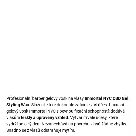
MŮŽEME
DORUČIT DO:
11.8.2026
MOŽNOSTI
DORUČENÍ
−
+
Přidat do košíku
Profesionální barber gelový vosk na vlasy Immortal NYC CBD Gel
Styling Wax. Složení, které dokonale zafixuje váš účes.
DETAILNÍ INFORMACE
Profesionální barber gelový vosk na vlasy
Immortal NYC CBD Gel
Styling Wax
. Složení, které dokonale zafixuje váš účes. Luxusní
gelový vosk Immortal NYC s pevnou fixační schopností: dodává
vlasům
lesklý a upravený vzhled
. Vytváří trvalé účesy, které
vydrží po celý den. Nezanechává na povrchu vlasů žádné zbytky.
Snadno se z vlasů odstraňuje mytím.