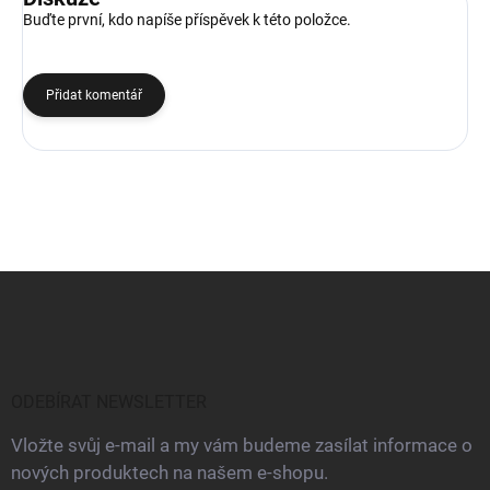
Buďte první, kdo napíše příspěvek k této položce.
Přidat komentář
Z
á
p
a
t
í
ODEBÍRAT NEWSLETTER
Vložte svůj e-mail a my vám budeme zasílat informace o
nových produktech na našem e-shopu.