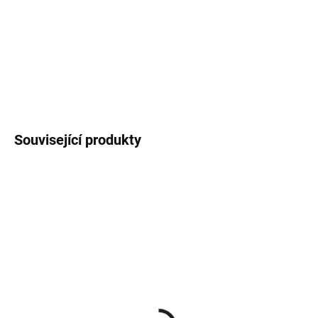
MOŽNOSTI
DORUČENÍ
Stylingový sprej na vlasy a vousy, díky kterému dosáhnete
požadovaného stylu.
DETAILNÍ INFORMACE
Související produkty
SKLADEM
(>5 KS)