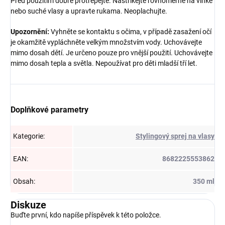
Před použitím dobře protřepejte. Nastříkejte rovnoměrně na vlhké
nebo suché vlasy a upravte rukama. Neoplachujte.
Upozornění:
Vyhněte se kontaktu s očima, v případě zasažení očí
je okamžitě vypláchněte velkým množstvím vody. Uchovávejte
mimo dosah dětí. Je určeno pouze pro vnější použití. Uchovávejte
mimo dosah tepla a světla. Nepoužívat pro děti mladší tří let.
Doplňkové parametry
Kategorie
:
Stylingový sprej na vlasy
EAN
:
8682225553862
Obsah
:
350 ml
Diskuze
Buďte první, kdo napíše příspěvek k této položce.