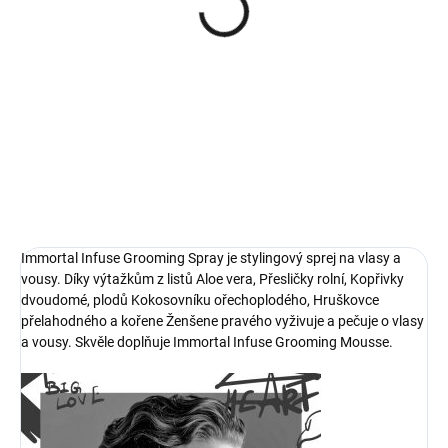
Immortal Reserve 01
Original Aftershave
Balsam For Special
Barbers balzám po
349 Kč
holení 500 ml
Do košíku
Immortal Infuse Grooming Spray je stylingový sprej na vlasy a
vousy. Díky výtažkům z listů Aloe vera, Přesličky rolní, Kopřivky
dvoudomé, plodů Kokosovníku ořechoplodého, Hruškovce
přelahodného a kořene Ženšene pravého vyživuje a pečuje o vlasy
a vousy. Skvěle doplňuje Immortal Infuse Grooming Mousse.