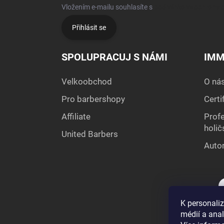
Vložením e-mailu souhlasíte s
podmínkami ochrany o
Přihlásit se
SPOLUPRACUJ S NÁMI
IMM
Velkoobchod
O ná
Pro barbershopy
Certi
Affiliate
Profe
holič
United Barbers
Autor
K personaliz
médií a ana