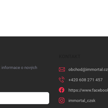
KONTAKT
t informace o nových
obchod
@
immortal.cz
+420 608 271 457
https://www.faceboo
immortal_czsk