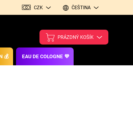
CZK
ČEŠTINA
PRÁZDNÝ KOŠÍK
N 💰
EAU DE COLOGNE 💜
026
MOŽNOSTI DORUČENÍ