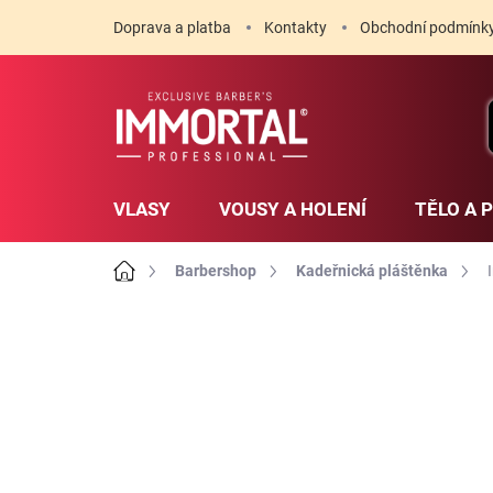
Přejít
Doprava a platba
Kontakty
Obchodní podmínk
na
obsah
VLASY
VOUSY A HOLENÍ
TĚLO A 
Domů
Barbershop
Kadeřnická pláštěnka
1 hodnocení
Podrobnosti hodnoce