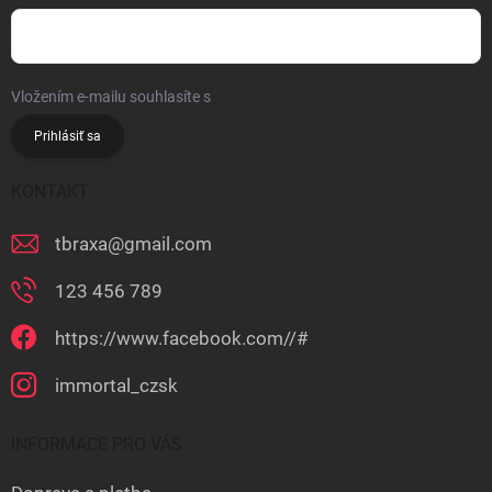
Vložením e-mailu souhlasíte s
podmínkami ochrany osobních údajů
Prihlásiť sa
KONTAKT
tbraxa
@
gmail.com
123 456 789
https://www.facebook.com//#
immortal_czsk
INFORMACE PRO VÁS