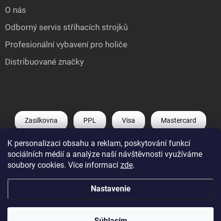
O nás
Odborný servis střihacích strojků
Profesionální vybavení pro holiče
Distribuované značky
Zasilkovna
PPL
Visa
Mastercard
K personalizaci obsahu a reklam, poskytování funkcí
Shoptet Pay
Apple Pay
Google Pay
sociálních médií a analýze naší návštěvnosti využíváme
soubory cookies. Více informací
zde
.
Nastavenie
Copyright 2026
Můj e-shop
. Všetky práva vyhradené.
Upraviť nastavenie
cookies
Súhlasím